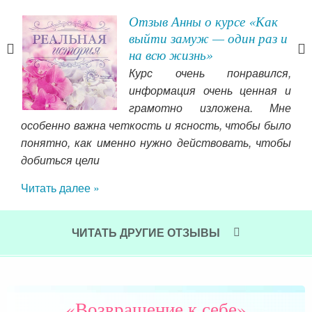
Отзыв Анны о курсе «Как
лы
выйти замуж — один раз и
на всю жизнь»
ют и
Курс очень понравился,
шала
информация очень ценная и
.Г.
грамотно изложена. Мне
тало
особенно важна четкость и ясность, чтобы было
ров,
понятно, как именно нужно действовать, чтобы
о ей
добиться цели
е не
. Я
сра
Читать далее »
йно,
одн
изм
ЧИТАТЬ ДРУГИЕ ОТЗЫВЫ
Чит
«Возвращение к себе»