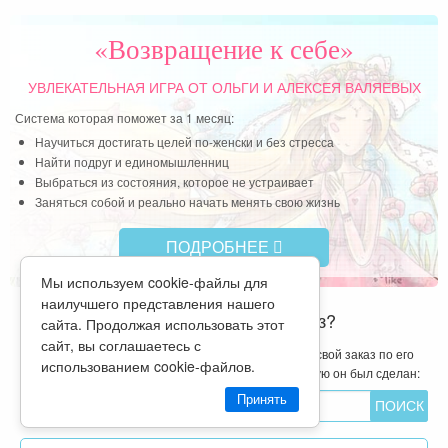
— семья! У счастливой женщины есть время на
всё, и на духовность, и на себя, и на близких, и на
ЧИТАТЬ ДРУГИЕ ОТЗЫВЫ
свою реализацию. Я безмерно благодарна Господу,
судьбе за все сложности в моей жизни, которые
помогли мне многое понять и осознать,
благодаря которым я научилась видеть, ценить и
«Возвращение к себе»
беречь настоящие ценности.
УВЛЕКАТЕЛЬНАЯ ИГРА
ОТ ОЛЬГИ И АЛЕКСЕЯ ВАЛЯЕВЫХ
Читать далее »
Система которая поможет за 1 месяц:
Научиться достигать целей по-женски и без стресса
Найти подруг и единомышленниц
Выбраться из состояния, которое не устраивает
Мы используем cookie-файлы для
Заняться собой и реально начать менять свою жизнь
наилучшего представления нашего
сайта. Продолжая использовать этот
ПОДРОБНЕЕ
сайт, вы соглашаетесь с
использованием cookie-файлов.
Принять
На каком этапе мой заказ?