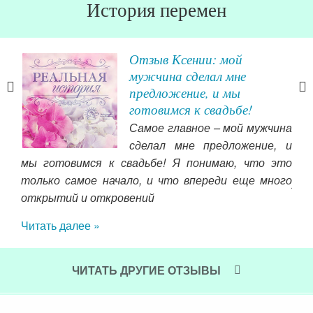
История перемен
История Елены Лалетиной
Когда мне кто-то говорит, а
как же твой талант, твоя
карьера? Могу сразу всех
чина
успокоить, я продолжаю
е, и
заниматься своим делом, я
 это
продолжаю писать музыку, продолжаю
ного
участвовать в международных композиторских
конкурсах, публиковаться в международных
композиторских журналах, моя музыка звучит на
концертах, выставках. И во всём этом мне
помогает муж, так как он заинтересован во мне
ещё и как в музыканте и для него важен мой
творческий рост. Моё творчество вытекает из
сосуда радости, любви, гармонии, которому имя