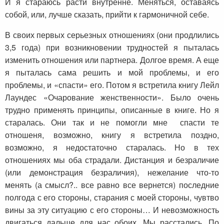
И я стараюсь расти внутренне. Меняться, оставаясь
собой, или, лучше сказать, прийти к гармоничной себе.
В своих первых серьезных отношениях (они продлились
3,5 года) при возникновении трудностей я пыталась
изменить отношения или партнера. Долгое время. А еще
я пыталась сама решить и мой проблемы, и его
проблемы, и «спасти» его. Потом я встретила книгу Лейл
Лаундес «Очарование женственности». Было очень
трудно применять принципы, описанные в книге. Но я
старалась. Они так и не помогли мне спасти те
отношеня, возможно, книгу я встретила поздно,
возможно, я недостаточно старалась. Но в тех
отношениях мы оба страдали. Дистанция и безраличие
(или демонстрация безраличия), нежелание что-то
менять (а смысл?.. все равно все вернется) последние
полгода с его стороны, старания с моей стороны, чувтво
вины за эту ситуацию с его стороны… И невозможность
двигаться дальше для нас обоих. Мы расстались. По