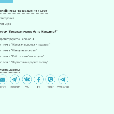
нлайн игра "Возвращение к Себе"
егистрация
айт игры
орум "Предназначение быть Женщиной"
арегистриуйтесь сейчас ➜
оп тем в "Женская природа и практики"
оп тем в "Женщина и семья"
оп тем в "Работа и любимое дело"
оп тем в "Подготовка к родительству"
лужба Заботы
Почта
Telegram
VK
FB
Viber
WhatsApp