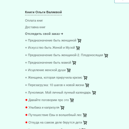
Книги Ольги Валяевой
Оплата книг
Доставка книг
Отследить свой заказ ➜
⋄ Предназначение быть женщиной
⋄ Искусство быть Женой и Музой
⋄ Предназначение быть женщиной-2. Плодоносящая
⋄ Предназначение быть мамой
⋄ Исцеление женской души
⋄ Женщина, которая приручила кризис
⋄ Перезагрузка: 10 шагов к новой жизни
⋄ Луноликая. Мой личный лунный календарь
✸
Давайте поговорим про это
✸
Улыбака и капризуля
✸
Путешествие Евы в волшебный лес
✸
Откуда на самом деле берутся дети