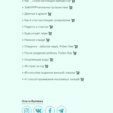
⋄ Как ... стала настоящей принцессой
⋄ ЗаМУРРРчательное путешествие
⋄ Девочка и дракон
⋄ Как я стал настоящим супергероем
⋄ Радость и счастье
⋄ Куда уходят люди
⋄ Раненое сердце
⋄ Плацента - забытая чакра. Робин Лим
⋄ После рождения ребёнка. Робин Лим
⋄ Исцеляющие роды
⋄ 45 стран за год
⋄ 85 способов поднятия женской энергии
⋄ 41 способ проживания негативных эмоций
Ольга Валяева