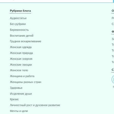
Рубрики блога
О
Аудиостатьи
Р
Без рубрики
С
Беременность
Ф
Воспитание детей
З
Грудное вскармливание
Т
Женская одежда
Т
Женская природа
Т
Женская энергия
Т
Женские эмоции
С
Женское тело
Женщина и работа
Женщины разных стран
Здоровье
Исцеление души
Кризис
Личностный рост и духовное развитие
Мечты и цели