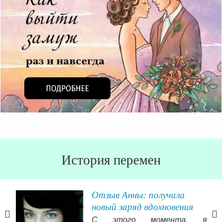
История перемен
енко
Отзыв Анны: получила
новый заряд вдохновения
ваю
С этого момента, я
Так