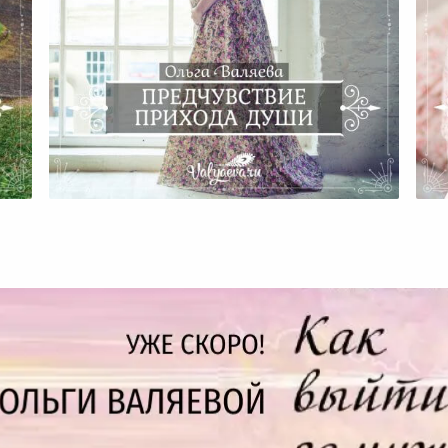
По-
Предчувствие Прихода Души
Ит