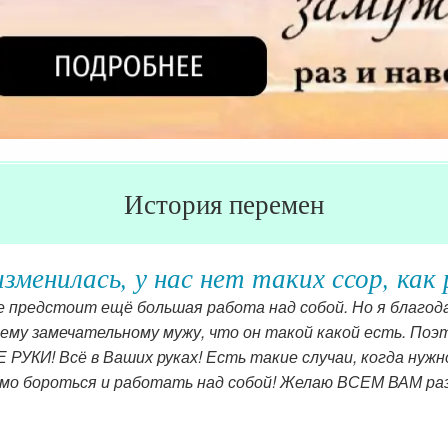
История перемен
рагариты о книге для принцесс
нига тоже интересна по-своему. В такой легкой, нежной, 
е важные и мудрые мысли. По-другому осмысливаются мо
 мне говорили именно такие вещи, я думаю, я была бы др