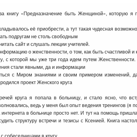
за книгу «Предназначение быть
Женщиной», которую я п
складывалось её приобрести, а
тут такая чудесная возможно
итать подругам не столь свободным
 читать сайт и слушать лекции
учителей.
 информацию о женственности, о
том, как быть счастливой и
у, с которой мы уже три года идем
путем Женственности.
ения стали явными, да и информации
иться с Миром знаниями и своим
примером изменений, да
к родился проект Женского круга
речей круга я попала в больницу,
и стало ясно, что вс
волновались, ведь у меня был опыт
ведения тренингов (я пс
 интернета в больнице просто нет.
И тут на помощь пришла
удить структуру встречи и тезисы с
Ксенией. Книга насто
 с собеседницами в кругу.