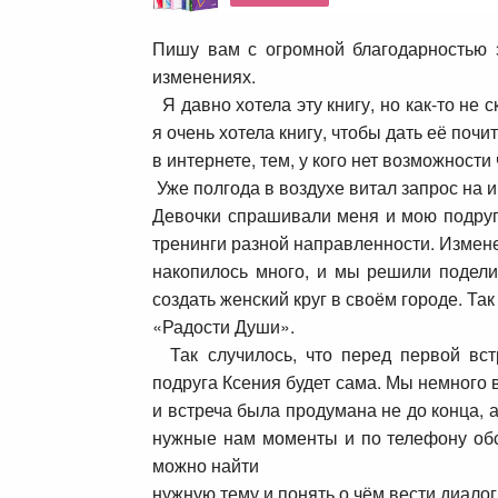
Пишу вам с огромной благодарностью 
изменениях.
Я давно хотела эту книгу, но как-то не 
я
очень хотела книгу, чтобы дать её поч
в интернете, тем, у кого нет возможности
Уже полгода в воздухе витал запрос на
Девочки спрашивали меня и мою подруг
тренинги
разной направленности. Измен
накопилось много, и мы решили подел
создать
женский круг в своём городе. Та
«Радости Души».
Так случилось, что перед первой вст
подруга
Ксения будет сама. Мы немного 
и
встреча была продумана не до конца, а
нужные
нам моменты и по телефону обс
можно найти
нужную тему и понять о чём вести диалог