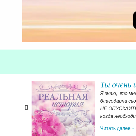
Отзыв Ма
молитвы и
Для меня эта к
 девочкам —
подаются таки
других —
была маленькой
Читать далее »