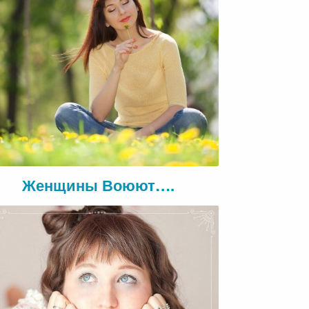
Женщины Воюют….