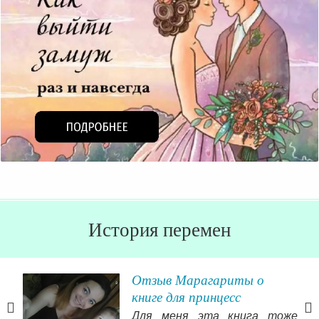
История перемен
История путешествия в
женственность Юлии
Белоусовой из
 тоже