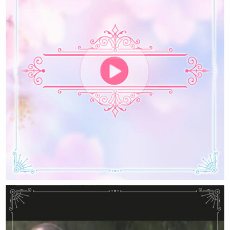
Интервью С Олегом Гадецким