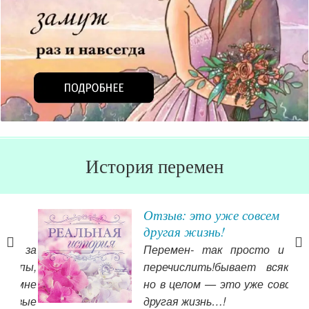
История перемен
и
Отзыв: это уже совсем
другая жизнь!
а за
Перемен- так просто и не
пы,
перечислить!бывает всякое,
мне
но в целом — это уже совсем
овые
другая жизнь…!