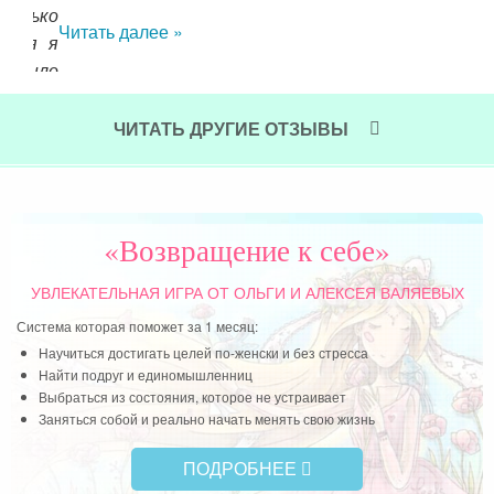
лько
Спа
Читать далее »
ия я
обр
было
По
бла
ЧИТАТЬ ДРУГИЕ ОТЗЫВЫ
Чит
«Возвращение к себе»
УВЛЕКАТЕЛЬНАЯ ИГРА
ОТ ОЛЬГИ И АЛЕКСЕЯ ВАЛЯЕВЫХ
Система которая поможет за 1 месяц:
Научиться достигать целей по-женски и без стресса
Найти подруг и единомышленниц
Выбраться из состояния, которое не устраивает
Заняться собой и реально начать менять свою жизнь
ПОДРОБНЕЕ