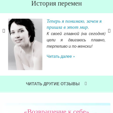
История перемен
ы
Теперь я понимаю, зачем я
пришла в этот мир.
иза
К своей главной (на сегодня)
утей
цели я двигаюсь плавно,
а к
терпеливо и по-женски!
ем я
Читать далее »
Вал
ла 2
вс
ного
жен
 что
Это
ЧИТАТЬ ДРУГИЕ ОТЗЫВЫ
за
обя
сле
гар
сча
«Возвращение к себе»