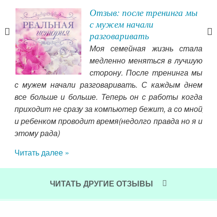
Отзыв: после тренинга мы
с мужем начали
разговаривать
 мои
Моя семейная жизнь стала
ные
медленно меняться в лучшую
али,
сторону. После тренинга мы
як
е, я
с мужем начали разговаривать. С каждым днем
вн
 не
все больше и больше. Теперь он с работы когда
ука
приходит не сразу за компьютер бежит, а со мной
Пер
е не
и ребенком проводит время(недолго правда но я и
про
ьной
этому рада)
здр
ему-
Читать далее »
глу
ого,
теп
ими
вто
ЧИТАТЬ ДРУГИЕ ОТЗЫВЫ
жен
я с