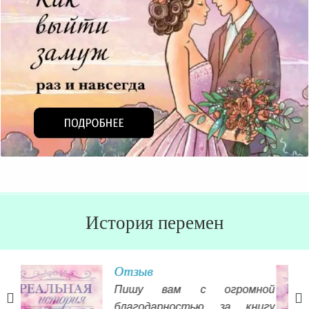
История перемен
Современный мир
пытается сбить с толку, а
ной
статьи Оли помогают
игу