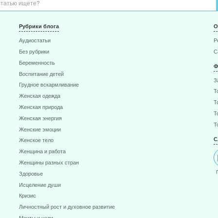
Рубрики блога
О
Аудиостатьи
Р
Без рубрики
С
Беременность
Ф
Воспитание детей
З
Грудное вскармливание
Т
Женская одежда
Т
Женская природа
Т
Женская энергия
Т
Женские эмоции
С
Женское тело
Женщина и работа
Женщины разных стран
Здоровье
Исцеление души
Кризис
Личностный рост и духовное развитие
Мечты и цели