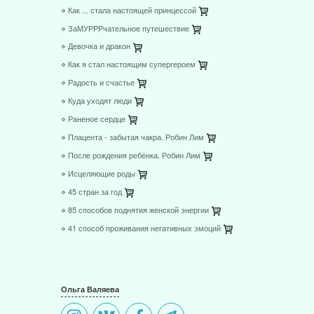
⋄ Как ... стала настоящей принцессой
⋄ ЗаМУРРРчательное путешествие
⋄ Девочка и дракон
⋄ Как я стал настоящим супергероем
⋄ Радость и счастье
⋄ Куда уходят люди
⋄ Раненое сердце
⋄ Плацента - забытая чакра. Робин Лим
⋄ После рождения ребёнка. Робин Лим
⋄ Исцеляющие роды
⋄ 45 стран за год
⋄ 85 способов поднятия женской энергии
⋄ 41 способ проживания негативных эмоций
Ольга Валяева