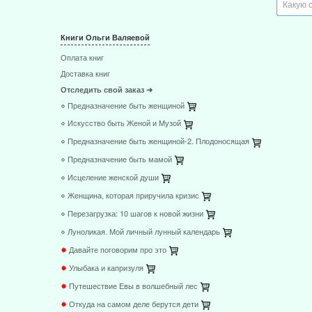
Книги Ольги Валяевой
Оплата книг
Доставка книг
Отследить свой заказ ➜
⋄ Предназначение быть женщиной
⋄ Искусство быть Женой и Музой
⋄ Предназначение быть женщиной-2. Плодоносящая
⋄ Предназначение быть мамой
⋄ Исцеление женской души
⋄ Женщина, которая приручила кризис
⋄ Перезагрузка: 10 шагов к новой жизни
⋄ Луноликая. Мой личный лунный календарь
✸
Давайте поговорим про это
✸
Улыбака и капризуля
✸
Путешествие Евы в волшебный лес
✸
Откуда на самом деле берутся дети