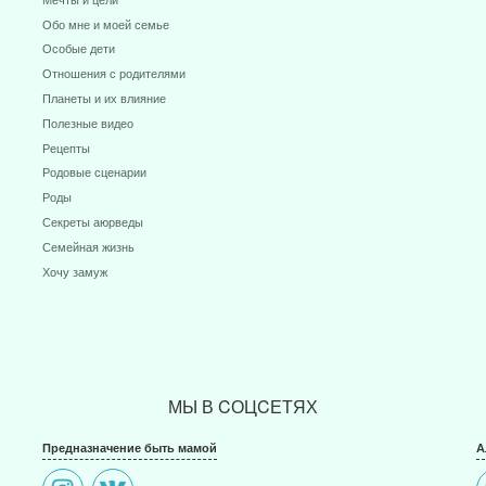
Обо мне и моей семье
Особые дети
Отношения с родителями
Планеты и их влияние
Полезные видео
Рецепты
Родовые сценарии
Роды
Секреты аюрведы
Семейная жизнь
Хочу замуж
МЫ В CОЦCЕТЯХ
Предназначение быть мамой
А