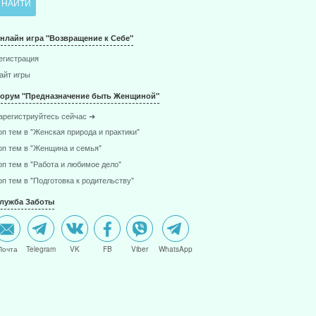
нлайн игра "Возвращение к Себе"
егистрация
айт игры
орум "Предназначение быть Женщиной"
арегистриуйтесь сейчас ➜
оп тем в "Женская природа и практики"
оп тем в "Женщина и семья"
оп тем в "Работа и любимое дело"
оп тем в "Подготовка к родительству"
лужба Заботы
Почта
Telegram
VK
FB
Viber
WhatsApp