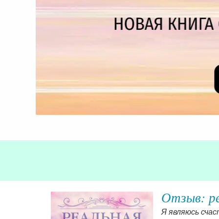
Отзыв: р
 я живу в
Я являюсь счас