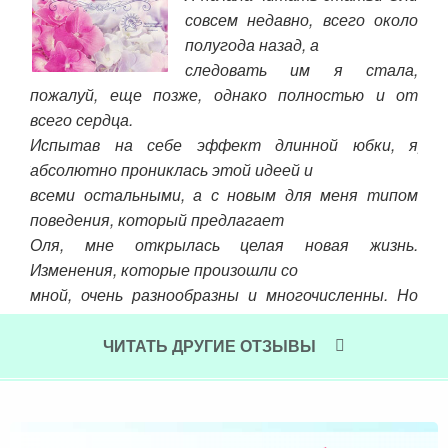
чала
совсем недавно, всего около
 мне
полугода назад, а
ыть
следовать им я стала,
, не
пожалуй, еще позже, однако полностью и от
вни
го.
всего сердца.
Вед
с 13
Испытав на себе эффект длинной юбки, я
рас
улах
абсолютно прониклась этой идеей и
пра
дой,
всеми остальными, а с новым для меня типом
вне
а на
поведения, который предлагает
вну
и) и
Оля, мне открылась целая новая жизнь.
это
лось
Изменения, которые произошли со
Бо
туда
мной, очень разнообразны и многочисленны. Но
кар
ень,
главное это то, что произошло
уто
были
в моих отношениях с мужем. Получая по рассылке
сер
ЧИТАТЬ ДРУГИЕ ОТЗЫВЫ
ании
трогающие до слез женские
Чит
истории, я узнаю себя, я снова осознаю мои
ошибки и вдохновляюсь идти
дальше по пути терпения, любви и работы над