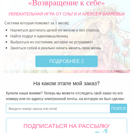
«Возвращение к себе»
собой. Я хочу поделиться своей
историей. Может быть, она станет свежим
УВЛЕКАТЕЛЬНАЯ ИГРА
ОТ ОЛЬГИ И АЛЕКСЕЯ ВАЛЯЕВЫХ
воздухом для тех, кто прошел через
Система которая поможет за 1 месяц:
похожую боль и проблемы.
Научиться достигать целей по-женски и без стресса
Найти подруг и единомышленниц
Десять лет назад я закончила школу с медалью,
Выбраться из состояния, которое не устраивает
сама поступила в крупный
Заняться собой и реально начать менять свою жизнь
вуз и уехала в другой город. Родители
ПОДРОБНЕЕ
сомневались, смогу ли я, но у меня
сомнений не было. Я знала, что я все смогу, что
не пропаду. Я страстно хотела
На каком этапе мой заказ?
учиться и страстно хотела уехать из родного
города. Сколько себя помню, все
Купили наши книжки? Теперь вы можете отследить свой заказ по его
номеру или по адресу электронной почты, на которую он был сделан:
детство в нашей семье были скандалы, отец
очень зло кричал на всех членов
семьи и мучил и изводил этим всю нашу семью.
Оставаясь одна, я задыхалась
ПОДПИСАТЬСЯ НА РАССЫЛКУ
в истериках и стала доходить до суицидальных