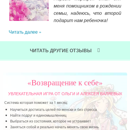
е в
меня помощником в рождении
сти
семьи, надеюсь, что второй
 нем
подарит нам ребеночка!
ным
Читать далее »
 все
ты.
себ
а не
ЧИТАТЬ ДРУГИЕ ОТЗЫВЫ
цве
себе
мен
бой.
бла
что
«Возвращение к себе»
Дет
дек
УВЛЕКАТЕЛЬНАЯ ИГРА
ОТ ОЛЬГИ И АЛЕКСЕЯ ВАЛЯЕВЫХ
кот
Система которая поможет за 1 месяц:
оче
Научиться достигать целей по-женски и без стресса
мла
Найти подруг и единомышленниц
мла
Выбраться из состояния, которое не устраивает
Заняться собой и реально начать менять свою жизнь
луч