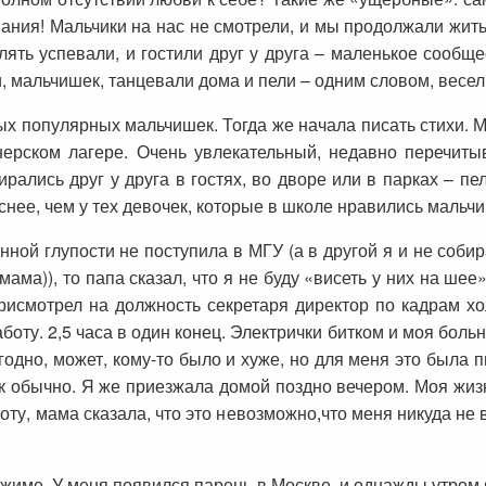
пания! Мальчики на нас не смотрели, и мы продолжали жит
лять успевали, и гостили друг у друга – маленькое сообще
и, мальчишек, танцевали дома и пели – одним словом, весе
ых популярных мальчишек. Тогда же начала писать стихи. М
нерском лагере. Очень увлекательный, недавно перечитыв
рались друг у друга в гостях, во дворе или в парках – пел
нее, чем у тех девочек, которые в школе нравились мальчик
нной глупости не поступила в МГУ (а в другой я и не собир
мама)), то папа сказал, что я не буду «висеть у них на шее
присмотрел на должность секретаря директор по кадрам 
боту. 2,5 часа в один конец. Электрички битком и моя больн
одно, может, кому-то было и хуже, но для меня это была п
ак обычно. Я же приезжала домой поздно вечером. Моя жи
боту, мама сказала, что это невозможно,что меня никуда не 
ежиме. У меня появился парень в Москве, и однажды утром 