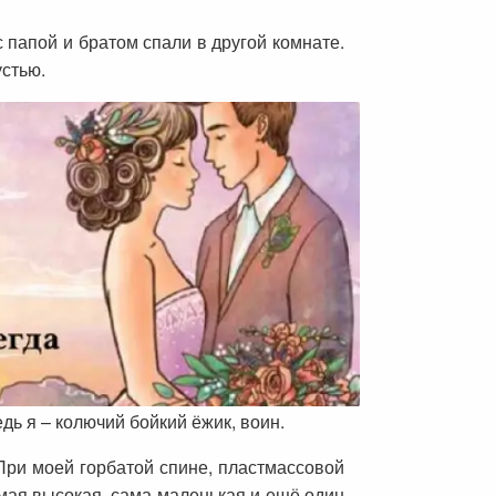
с папой и братом спали в другой комнате.
устью.
дь я – колючий бойкий ёжик, воин.
 При моей горбатой спине, пластмассовой
амая высокая, сама маленькая и ещё один