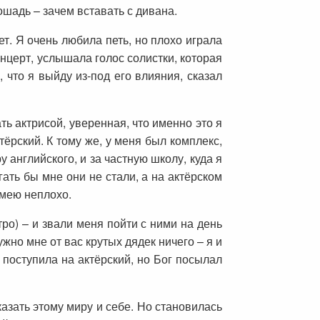
ошадь – зачем вставать с дивана.
ет. Я очень любила петь, но плохо играла
онцерт, услышала голос солистки, которая
 что я выйду из-под его влияния, сказал
ь актрисой, уверенная, что именно это я
ктёрский. К тому же, у меня был комплекс,
 английского, и за частную школу, куда я
огать бы мне они не стали, а на актёрском
умею неплохо.
ро) – и звали меня пойти с ними на день
ужно мне от вас крутых дядек ничего – я и
 поступила на актёрский, но Бог посылал
азать этому миру и себе. Но становилась