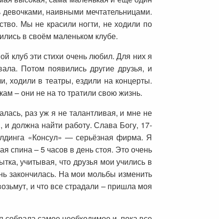
ь девочками, наивными мечтательницами.
ство. Мы не красили ногти, не ходили по
лились в своём маленьком клубе.
ой клуб эти стихи очень любил. Для них я
ала. Потом появились другие друзья, и
и, ходили в театры, ездили на концерты.
ам – они не на то тратили свою жизнь.
алась, раз уж я не талантливая, и мне не
», и должна найти работу. Слава Богу, 17-
холдинга «Консул» — серьёзная фирма. Я
ая спина – 5 часов в день стоя. Это очень
ытка, учитывая, что друзья мои учились в
знь закончилась. На мои мольбы изменить
возьмут, и что все страдали – пришла моя
я собрала самое необходимое и, пока все