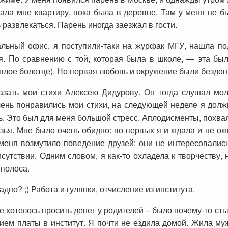
ала мне квартиру, пока была в деревне. Там у меня не б
 развлекаться. Парень иногда заезжал в гости.
альный офис, я поступили-таки на журфак МГУ, нашла под
я. По сравнению с той, которая была в школе, — эта бы
ёплое болотце). Но первая любовь и окружение были бездон
зать мои стихи Алексею Дидурову. Он тогда слушал мо
ень понравились мои стихи, на следующей неделе я должн
ь. Это был для меня большой стресс. Аплодисменты, похв
узья. Мне было очень обидно: во-первых я и ждала и не 
меня возмутило поведение друзей: они не интересовалис
сутствии. Одним словом, я как-то охладела к творчеству, н
 полоса.
адно? ;) Работа и гулянки, отчисление из института.
 хотелось просить денег у родителей – было почему-то стыд
ием платы в институт. Я почти не ездила домой. Жила муж