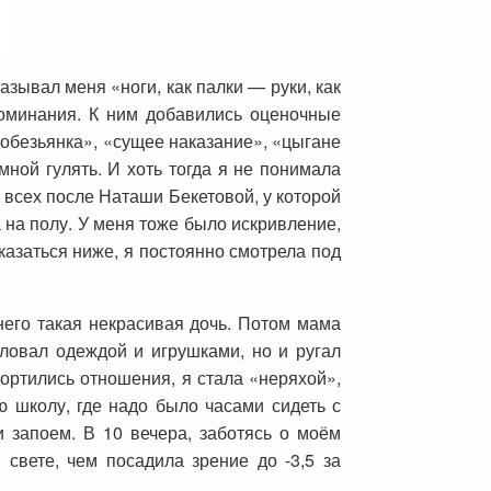
азывал меня «ноги, как палки — руки, как
поминания. К ним добавились оценочные
 обезьянка», «сущее наказание», «цыгане
мной гулять. И хоть тогда я не понимала
е всех после Наташи Бекетовой, у которой
 на полу. У меня тоже было искривление,
 казаться ниже, я постоянно смотрела под
него такая некрасивая дочь. Потом мама
ловал одеждой и игрушками, но и ругал
портились отношения, я стала «неряхой»,
ю школу, где надо было часами сидеть с
 запоем. В 10 вечера, заботясь о моём
 свете, чем посадила зрение до -3,5 за