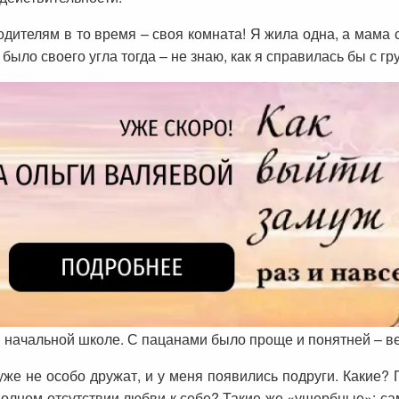
одителям в то время – своя комната! Я жила одна, а мама 
ыло своего угла тогда – не знаю, как я справилась бы с гр
в начальной школе. С пацанами было проще и понятней – ве
же не особо дружат, и у меня появились подруги. Какие?
полном отсутствии любви к себе? Такие же «ущербные»: с