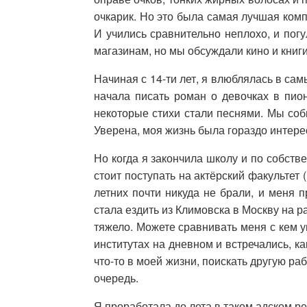
очкарик. Но это была самая лучшая ком
И учились сравнительно неплохо, и погу
магазинам, но мы обсуждали кино и книг
Начиная с 14-ти лет, я влюблялась в сам
начала писать роман о девочках в пио
некоторые стихи стали песнями. Мы соби
Уверена, моя жизнь была гораздо интерес
Но когда я закончила школу и по собстве
стоит поступать на актёрский факультет (
летних почти никуда не брали, и меня 
стала ездить из Климовска в Москву на ра
тяжело. Можете сравнивать меня с кем уг
институтах на дневном и встречались, к
что-то в моей жизни, поискать другую ра
очередь.
Я проработала до лета в таком адском р