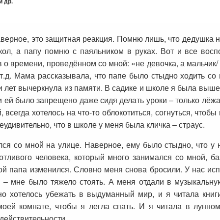
 др.
аверное, это защитная реакция. Помню лишь, что дедушка н
кол, а папу помню с паяльником в руках. Вот и все вос
о времени, проведённом со мной: «не девочка, а мальчик/
т.д. Мама рассказывала, что папе было стыдно ходить со 
-ти лет вычеркнула из памяти. В садике и школе я была выш
 и ей было запрещено даже сидя делать уроки – только лёжа
 всегда хотелось на что-то облокотиться, согнуться, чтобы
Неудивительно, что в школе у меня была кличка – страус.
лся со мной на улице. Наверное, ему было стыдно, что у 
отливого человека, который много занимался со мной, ба
рой папа изменился. Словно меня снова бросили. У нас ис
 – мне было тяжело стоять. А меня отдали в музыкальну
но хотелось убежать в выдуманный мир, и я читала книги
оей комнате, чтобы я легла спать. И я читала в лунном
 действительности.