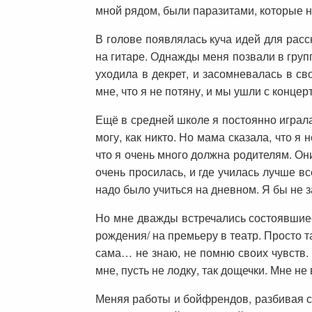
мной рядом, были паразитами, которые ни
В голове появлялась куча идей для расск
на гитаре. Однажды меня позвали в групп
уходила в декрет, и засомневалась в св
мне, что я не потяну, и мы ушли с конце
Ещё в средней школе я постоянно играла
могу, как никто. Но мама сказала, что я 
что я очень много должна родителям. Они
очень просилась, и где училась лучше все
надо было учиться на дневном. Я бы не 
Но мне дважды встречались состоявшиеся
рождения/ на премьеру в театр. Просто та
сама… не знаю, не помню своих чувств. 
мне, пусть не лодку, так дощечки. Мне не 
Меняя работы и бойфрендов, разбивая се