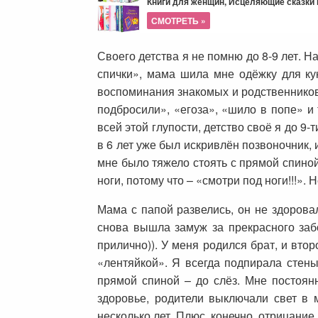
Книги для женщин, Исцеляющие сказки и
СМОТРЕТЬ »
Своего детства я не помню до 8-9 лет. Н
спички», мама шила мне одёжку для ку
воспоминания знакомых и родственников 
подбросили», «егоза», «шило в попе» и 
всей этой глупости, детство своё я до 9
в 6 лет уже был искривлён позвоночник,
мне было тяжело стоять с прямой спиной,
ноги, потому что – «смотри под ноги!!!». 
Мама с папой развелись, он не здорова
снова вышла замуж за прекрасного заб
прилично)). У меня родился брат, и вто
«лентяйкой». Я всегда подпирала стены
прямой спиной – до слёз. Мне постоян
здоровье, родители выключали свет в м
несколько лет. Плюс, конечно, отрицание