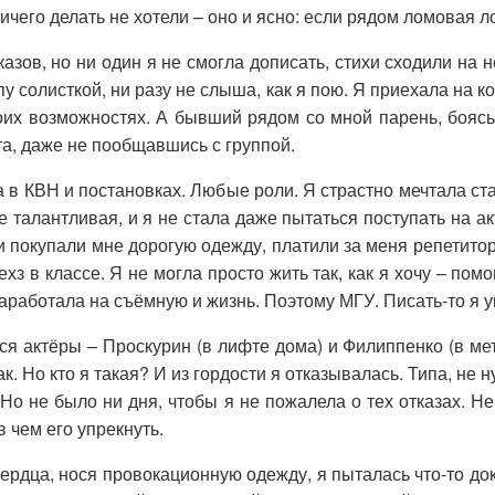
чего делать не хотели – оно и ясно: если рядом ломовая л
азов, но ни один я не смогла дописать, стихи сходили на н
у солисткой, ни разу не слыша, как я пою. Я приехала на к
оих возможностях. А бывший рядом со мной парень, боясь,
рта, даже не пообщавшись с группой.
 в КВН и постановках. Любые роли. Я страстно мечтала стат
не талантливая, и я не стала даже пытаться поступать на а
 покупали мне дорогую одежду, платили за меня репетитору
хз в классе. Я не могла просто жить так, как я хочу – пом
заработала на съёмную и жизнь. Поэтому МГУ. Писать-то я 
 актёры – Проскурин (в лифте дома) и Филиппенко (в мет
к. Но кто я такая? И из гордости я отказывалась. Типа, не н
Но не было ни дня, чтобы я не пожалела о тех отказах. Не
в чем его упрекнуть.
рдца, нося провокационную одежду, я пыталась что-то док