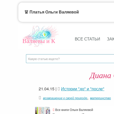
👗 Платья Ольги Валяевой
ВСЕ СТАТЬИ
ЗА
Валяевы и К
Диана 
21.04.15
|
Истории "до" и "после"
,
возвращение к своей природе
материнство
Все книги Ольги Валяевой