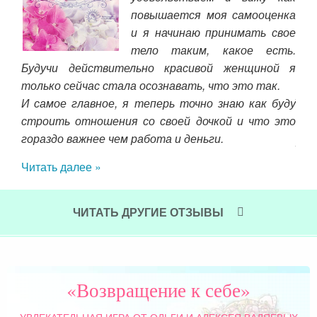
чему
повышается моя самооценка
ело,
и я начинаю принимать свое
о бы
тело таким, какое есть.
быт
 Все
Будучи действительно красивой женщиной я
 все
только сейчас стала осознавать, что это так.
Я з
чем
И самое главное, я теперь точно знаю как буду
муж
огда
строить отношения со своей дочкой и что это
нее,
гораздо важнее чем работа и деньги.
Я з
ся в
Читать далее »
Чит
ать,
т ли
моей
ЧИТАТЬ ДРУГИЕ ОТЗЫВЫ
рочь
«Возвращение к себе»