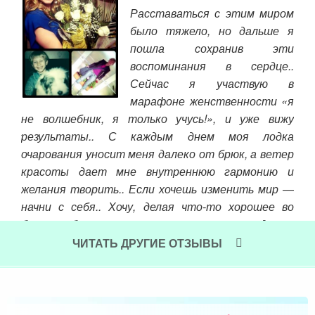
Расставаться с этим миром
 я –
было тяжело, но дальше я
меня
пошла сохранив эти
ла –
воспоминания в сердце..
ю. И
пок
Сейчас я участвую в
шить
нов
марафоне женственности «я
ивые
мен
не волшебник, я только учусь!», и уже вижу
том
Чит
результаты.. С каждым днем моя лодка
лову
очарования уносит меня далеко от брюк, а ветер
 всё
красоты дает мне внутреннюю гармонию и
 без
желания творить.. Если хочешь изменить мир —
начни с себя.. Хочу, делая что-то хорошее во
благо себя, приносить этим пользу и радость
окружающим.. Я хочу научиться видеть
ЧИТАТЬ ДРУГИЕ ОТЗЫВЫ
прекрасное во всЁм и во всеХ.. Я хочу, могу и буду
работать над собой.. Я хочу найти свой путь и
понять своЁ предназначение.. Я хочу утолить
своЁ любопытство.. хочу! хочу! хочу!:)