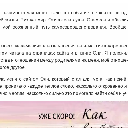
значимости для меня стало это событие, не хватит ни о
й жизни. Рухнул мир. Осиротела душа. Онемела и обезлич
я мой осознанный путь самосовершенствования. Вообще 
моего «излечения» и возвращения на землю из внутреннего 
отом читала на страницах сайта и в книге Оли. Я полож
етства и отношений между родителями на меня, моё отнош
огое другое.
ла меня с сайтом Оли, который стал для меня как некий
проникало каждое тёплое слово, насколько откровенно я 
чно многим, насколько сильно это помогало найти себя и у