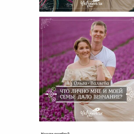
Человека
Что Лично Мне И Моей Сем
Дало Венчание?
Нашли ошибку?