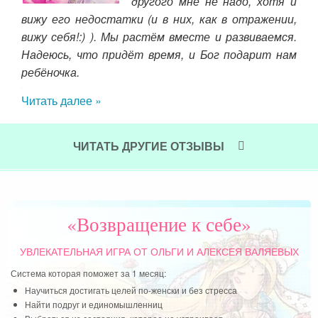
тали
другого мне не надо, хотя и
ываю
Жен
вижу его недостатки (и в них, как в отражении,
 его
дал
вижу себя!:) ). Мы растём вместе и развиваемся.
 что
Мир
Надеюсь, что придёт время, и Бог подарит нам
е бы
сча
ребёночка.
а их
Чит
Читать далее »
ной-
ЧИТАТЬ ДРУГИЕ ОТЗЫВЫ
«Возвращение к себе»
УВЛЕКАТЕЛЬНАЯ ИГРА
ОТ ОЛЬГИ И АЛЕКСЕЯ ВАЛЯЕВЫХ
Система которая поможет за 1 месяц:
Научиться достигать целей по-женски и без стресса
Найти подруг и единомышленниц