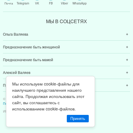
Почта
Telegram
VK
FB
Viber
WhatsApp
МЫ В CОЦCЕТЯХ
Ольга Валяева
Предназначение быть женщиной
Предназначение быть мамой
Алексей Валяев
Мы используем cookie-файлы для
Предназначение быть папой
наилучшего представления нашего
сайта. Продолжая использовать этот
© 2011-2026 Предназначение быть Женщиной
сайт, вы соглашаетесь с
Политика конфиденциальности
использованием cookie-файлов.
ИП Валяев А. В. | ИНН 380111808709
Принять