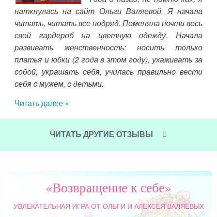
наткнулась на сайт Ольги Валяевой. Я начала
угих
читать, читать все подряд. Поменяла почти весь
чало
свой гардероб на цветную одежду. Начала
и по
развивать женственность: носить только
боту
нев
платья и юбки (2 года в этом году), ухаживать за
сии
— а
собой, украшать себя, училась правильно вести
лась
что
себя с мужем, с детьми.
отом
цел
то…
пос
Читать далее »
сло
к и
бы
ЧИТАТЬ ДРУГИЕ ОТЗЫВЫ
Ока
И б
эта
«Возвращение к себе»
Чит
УВЛЕКАТЕЛЬНАЯ ИГРА
ОТ ОЛЬГИ И АЛЕКСЕЯ ВАЛЯЕВЫХ