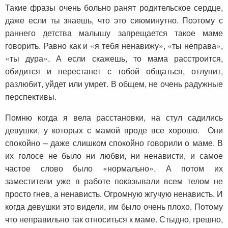
Такие фразы очень больно ранят родительское сердце,
даже если ты знаешь, что это сиюминутно. Поэтому с
раннего детства малышу запрещается такое маме
говорить. Равно как и «я тебя ненавижу», «ты неправа»,
«ты дура». А если скажешь, то мама расстроится,
обидится и перестанет с тобой общаться, отлупит,
разлюбит, уйдет или умрет. В общем, не очень радужные
перспективы.
Помню когда я вела расстановки, на стул садились
девушки, у которых с мамой вроде все хорошо. Они
спокойно – даже слишком спокойно говорили о маме. В
их голосе не было ни любви, ни ненависти, и самое
частое слово было «нормально». А потом их
заместители уже в работе показывали всем телом не
просто гнев, а ненависть. Огромную жгучую ненависть. И
когда девушки это видели, им было очень плохо. Потому
что неправильно так относиться к маме. Стыдно, грешно,