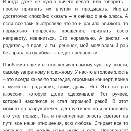
Иногда даже не нужно ничего делать или говорить –
просто признать их внутри и продышать. Иногда
достаточно спокойно сказать – я сейчас очень злюсь. А
если все-таки выстрелило что-то и ранило близкого, то
нормально попросить прощения, признать свою
неправоту, извиниться. Это нормально. А диктат «я
родитель, я прав, а ты, ребенок, мой молчаливый раб
без права на ошибку» — ведет к ненависти.
Проблема еще и в отношении к самому чувству злости,
самому запретному и сложному. У нас-то в голове злость
– это всегда какая-то трагедия, огромный концерт, война
с кучей пострадавших, крики, драка. Нет. Это как раз
агрессия, которую долго сдерживали. Тот ручеек,
который накопился и стал огромной рекой. В этот
момент он разрушителен, деструктивен, но и остановить
его уже нельзя. Так и накопленная злость сметает на
пути все наши отношения, всю любовь. Стирает все то
хорошее, что между нами было и есть. Превращает