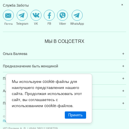
Служба Заботы
Почта
Telegram
VK
FB
Viber
WhatsApp
МЫ В CОЦCЕТЯХ
Ольга Валяева
Предназначение быть женщиной
Предназначение быть мамой
Мы используем cookie-файлы для
наилучшего представления нашего
Алексей Валяев
сайта. Продолжая использовать этот
сайт, вы соглашаетесь с
Предназначение быть папой
использованием cookie-файлов.
Принять
© 2011-2026 Предназначение быть Женщиной
Политика конфиденциальности
ИП Валяев А. В. | ИНН 380111808709