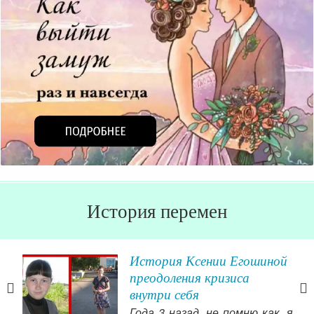
История перемен
ом
История Ксении Егошиной
ике»
преодоления кризиса
внутри себя
ория
Года 3 назад, не помню как, я
овит