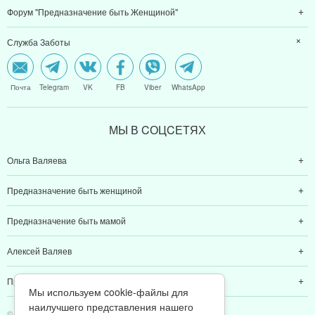
Онлайн игра "Возвращение к Себе"
Форум "Предназначение быть Женщиной"
Служба Заботы
Почта
Telegram
VK
FB
Viber
WhatsApp
МЫ В CОЦCЕТЯХ
Ольга Валяева
Предназначение быть женщиной
Предназначение быть мамой
Алексей Валяев
Мы используем cookie-файлы для
наилучшего представления нашего
Предназначение быть папой