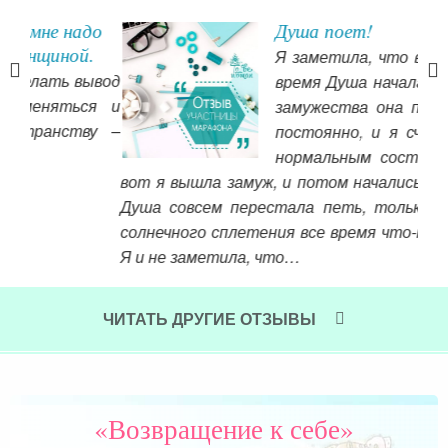
до
Душа поет!
.
Я заметила, что в последнее
ывод
время Душа начала петь :) До
я и
замужества она пела у меня
ву –
постоянно, и я считала это
нормальным состоянием. Но
кот
вот я вышла замуж, и потом начались проблемы.
ра
Душа совсем перестала петь, только в районе
поп
солнечного сплетения все время что-то скребло.
обе
Я и не заметила, что…
бер
Читать далее »
сча
Чит
ЧИТАТЬ ДРУГИЕ ОТЗЫВЫ