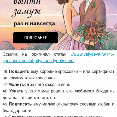
Ссылка на оригинал статьи
//www.valyaeva.ru/145-
sposobov-sdelat-priyatnoe-lyubimomu/
46
Подарить
ему хорошие кроссовки – или сертификат
на покупку таких кроссовок
47
Молиться
за него каждый день
48
Узнать
у его мамы рецепт его любимого блюда из
детства – и приготовить его
49
Подписать
ему милую открыточку словами любви и
благодарности
50
Сделать
массаж стоп, снять усталость с его ног