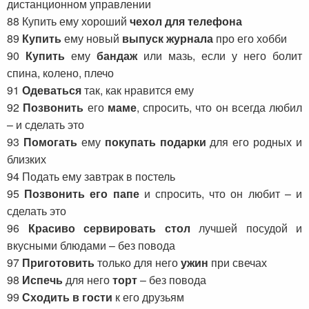
дистанционном управлении
88 Купить ему хороший
чехол для телефона
89
Купить
ему новый
выпуск журнала
про его хобби
90
Купить
ему
бандаж
или мазь, если у него болит
спина, колено, плечо
91
Одеваться
так, как нравится ему
92
Позвонить
его
маме
, спросить, что он всегда любил
– и сделать это
93
Помогать
ему
покупать
подарки
для его родных и
близких
94 Подать ему завтрак в постель
95
Позвонить его папе
и спросить, что он любит – и
сделать это
96
Красиво сервировать стол
лучшей посудой и
вкусными блюдами – без повода
97
Приготовить
только для него
ужин
при свечах
98
Испечь
для него
торт
– без повода
99
Сходить в гости
к его друзьям