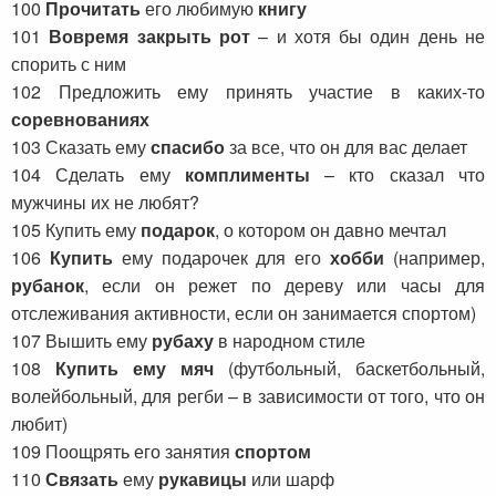
100
Прочитать
его любимую
книгу
101
Вовремя закрыть рот
– и хотя бы один день не
спорить с ним
102 Предложить ему принять участие в каких-то
соревнованиях
103 Сказать ему
спасибо
за все, что он для вас делает
104 Сделать ему
комплименты
– кто сказал что
мужчины их не любят?
105 Купить ему
подарок
, о котором он давно мечтал
106
Купить
ему подарочек для его
хобби
(например,
рубанок
, если он режет по дереву или часы для
отслеживания активности, если он занимается спортом)
107 Вышить ему
рубаху
в народном стиле
108
Купить ему мяч
(футбольный, баскетбольный,
волейбольный, для регби – в зависимости от того, что он
любит)
109 Поощрять его занятия
спортом
110
Связать
ему
рукавицы
или шарф