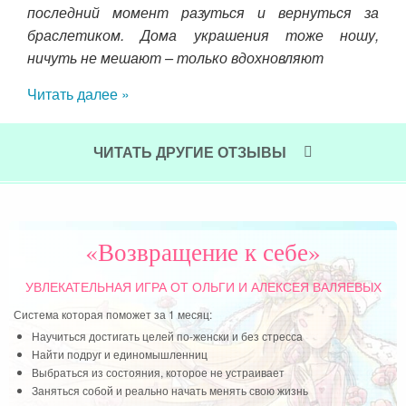
ь от
последний момент разуться и вернуться за
лько
браслетиком. Дома украшения тоже ношу,
тись
ничуть не мешают – только вдохновляют
бол
ки и
ква
Читать далее »
тало
для
о вы
кни
рвые
И в
ЧИТАТЬ ДРУГИЕ ОТЗЫВЫ
ние…
важ
ние
зна
ешь
сча
ных
пра
«Возвращение к себе»
ждый
что
ния,
Есл
УВЛЕКАТЕЛЬНАЯ ИГРА
ОТ ОЛЬГИ И АЛЕКСЕЯ ВАЛЯЕВЫХ
сей
Система которая поможет за 1 месяц:
пер
Научиться достигать целей по-женски и без стресса
Найти подруг и единомышленниц
Чит
Выбраться из состояния, которое не устраивает
Заняться собой и реально начать менять свою жизнь