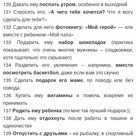
130 Давать ему
поспать утром
, особенно в выходной
131 Спросить его: «
А чего тебе хочется?
Что я могу
сделать для тебя?»
132 Сделать для него
фотокнигу: «Мой герой»
— или
вместе с ребенком «Мой папа»
133 Подарить ему
набор шоколадок
(практика
показывает, что очень многие мужчины – сладкоежки,
хотя тщательно это скрывают)
134 Разделить его увлечения – например,
вместе
посмотреть баскетбол
, даже если вам это скучно
135 Сделать
подарок его маме
, по поводу или без
повода
136 Купить ему
витамины
и помочь вовремя их
принимать
137
Родить ему ребенка
(по мне так лучший подарок:))
138 Дать ему
отдохнуть
после работы в тишине и
одиночестве
139
Отпустить с друзьями
– на рыбалку, в спортивный