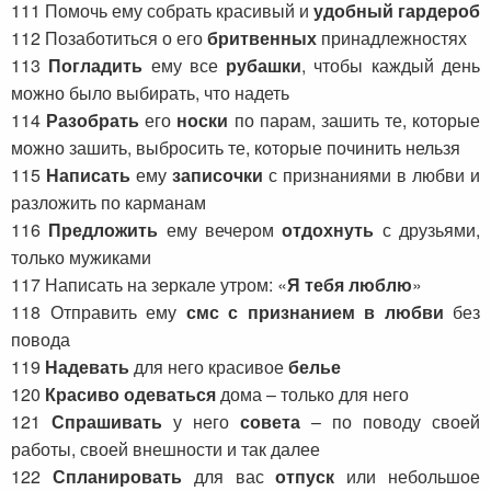
111 Помочь ему собрать красивый и
удобный гардероб
112 Позаботиться о его
бритвенных
принадлежностях
113
Погладить
ему все
рубашки
, чтобы каждый день
можно было выбирать, что надеть
114
Разобрать
его
носки
по парам, зашить те, которые
можно зашить, выбросить те, которые починить нельзя
115
Написать
ему
записочки
с признаниями в любви и
разложить по карманам
116
Предложить
ему вечером
отдохнуть
с друзьями,
только мужиками
117 Написать на зеркале утром: «
Я тебя люблю
»
118 Отправить ему
смс с признанием в любви
без
повода
119
Надевать
для него красивое
белье
120
Красиво одеваться
дома – только для него
121
Спрашивать
у него
совета
– по поводу своей
работы, своей внешности и так далее
122
Спланировать
для вас
отпуск
или небольшое