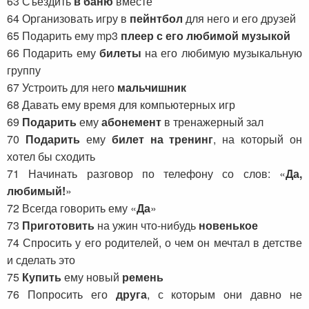
63 Съездить
в баню
вместе
64 Организовать игру в
пейнтбол
для него и его друзей
65 Подарить ему mp3
плеер с его любимой музыкой
66 Подарить ему
билеты
на его любимую музыкальную
группу
67 Устроить для него
мальчишник
68 Давать ему время для компьютерных игр
69
Подарить
ему
абонемент
в тренажерный зал
70
Подарить
ему
билет на тренинг
, на который он
хотел бы сходить
71 Начинать разговор по телефону со слов: «
Да,
любимый!
»
72 Всегда говорить ему «
Да
»
73
Приготовить
на ужин что-нибудь
новенькое
74 Спросить у его родителей, о чем он мечтал в детстве
и сделать это
75
Купить
ему новый
ремень
76 Попросить его
друга
, с которым они давно не