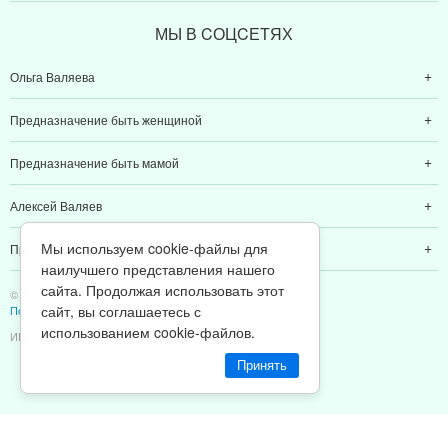
МЫ В CОЦCЕТЯХ
Ольга Валяева
Предназначение быть женщиной
Предназначение быть мамой
Алексей Валяев
Мы используем cookie-файлы для
Предназначение быть папой
наилучшего представления нашего
сайта. Продолжая использовать этот
© 2011-2026 Предназначение быть Женщиной
сайт, вы соглашаетесь с
Политика конфиденциальности
использованием cookie-файлов.
ИП Валяев А. В. | ИНН 380111808709
Принять