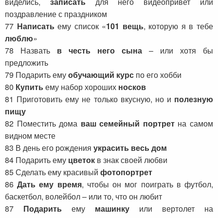
виделись,
записать
для него видеопривет или
поздравление с праздником
77
Написать
ему список «
101 вещь
, которую я в тебе
люблю
»
78 Назвать
в честь него сына
– или хотя бы
предложить
79 Подарить ему
обучающий курс
по его хобби
80
Купить
ему набор хороших
носков
81 Приготовить ему не только вкусную, но и
полезную
пищу
82 Поместить дома
ваш семейный портрет
на самом
видном месте
83 В день его рождения
украсить весь дом
84 Подарить ему
цветок
в знак своей любви
85 Сделать ему красивый
фотопортрет
86
Дать ему время
, чтобы он мог поиграть в футбол,
баскетбол, волейбол – или то, что он любит
87
Подарить
ему
машинку
или вертолет на