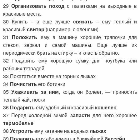
29
Организовать поход
с палатками на выходные в
красивые места
30 Купить – а еще лучше
связать
– ему теплый и
красивый
свитер
(например, с оленями)
31
Положить
ему в машину хорошие тряпочки для
стекол, зеркал и самой машины. Еще лучше их
периодически брать на стирку – и класть обратно.
32 Подарить ему хорошую сумку для ноутбука или
рабочих тетрадей
33 Покататься вместе на горных лыжах
34
Почистить
его ботинки
35
Ухаживать за ним
, когда он болеет, — приносить
теплый чай, носки
36
Подарить
ему удобный и красивый
кошелек
37 Перед холодной зимой
запасти
для него хорошее
термобелье
38
Устроить
ему катание на водных
лыжах
39
Подарить
ему абонемент в ближайший
бассейн