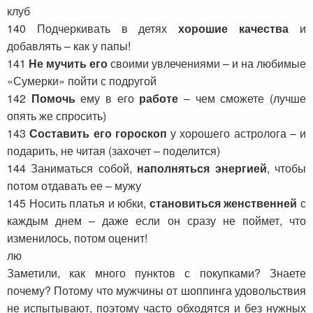
клуб
140 Подчеркивать в детях
хорошие качества
и
добавлять – как у папы!
141
Не мучить его
своими увлечениями – и на любимые
«Сумерки» пойти с подругой
142
Помочь
ему в его
работе
– чем сможете (лучше
опять же спросить)
143
Составить его гороскоп
у хорошего астролога – и
подарить, не читая (захочет – поделится)
144 Заниматься собой,
наполняться энергией
, чтобы
потом отдавать ее – мужу
145 Носить платья и юбки,
становиться женственней
с
каждым днем – даже если он сразу не поймет, что
изменилось, потом оценит!
лю
Заметили, как много пунктов с покупками? Знаете
почему? Потому что мужчины от шоппинга удовольствия
не испытывают, поэтому часто обходятся и без нужных