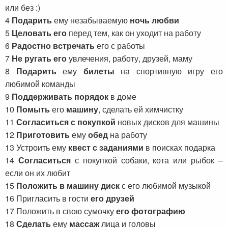
или без :)
4
Подарить
ему незабываемую
ночь любви
5
Целовать его
перед тем, как он уходит на работу
6
Радостно встречать
его с работы
7
Не ругать его
увлечения, работу, друзей, маму
8
Подарить
ему
билеты
на спортивную игру его
любимой команды
9
Поддерживать порядок
в доме
10
Помыть
его
машину
, сделать ей химчистку
11
Согласиться с покупкой
новых дисков для машины
12
Приготовить
ему
обед
на работу
13 Устроить ему
квест с заданиями
в поисках подарка
14
Согласиться
с покупкой собаки, кота или рыбок –
если он их любит
15
Положить в машину диск
с его любимой музыкой
16 Пригласить в гости
его друзей
17 Положить в свою сумочку
его фотографию
18
Сделать
ему
массаж
лица и головы