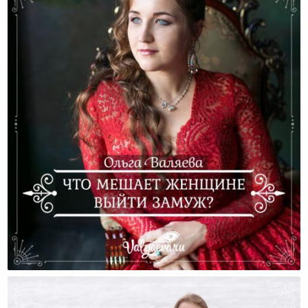
Что Мешает Женщине Выйти Замуж?