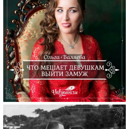
Что Мешает Девушкам Выйти Замуж