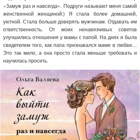
«Замуж раз и навсегда». Подруги называют меня самой
женственной женщиной:) Я стала более домашней,
уютной. Стала больше доверять мужчинам. Отдавать им
ответственность. От моих ненавязчивых советов
улучшились отношения у мамы с папой. На днях я была
свидетелем того, как папа признавался маме в любви…
Это так мило, а она просто стала меньше требовать и
научилась просить.