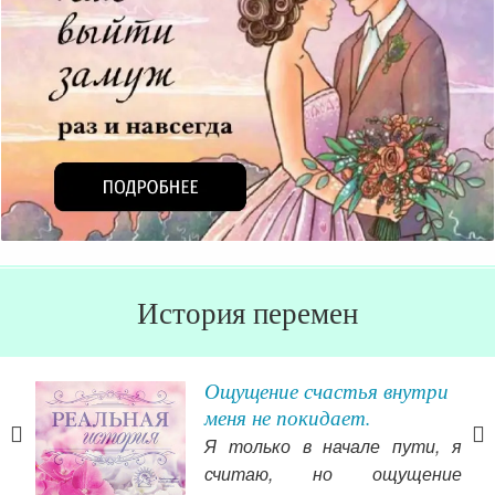
История перемен
ой
Ощущение счастья внутри
меня не покидает.
ми,
Я только в начале пути, я
шать
считаю, но ощущение