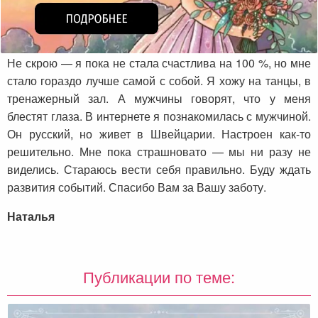
Не скрою — я пока не стала счастлива на 100 %, но мне
стало гораздо лучше самой с собой. Я хожу на танцы, в
тренажерный зал. А мужчины говорят, что у меня
блестят глаза. В интернете я познакомилась с мужчиной.
Он русский, но живет в Швейцарии. Настроен как-то
решительно. Мне пока страшновато — мы ни разу не
виделись. Стараюсь вести себя правильно. Буду ждать
развития событий. Спасибо Вам за Вашу заботу.
Наталья
Публикации по теме: