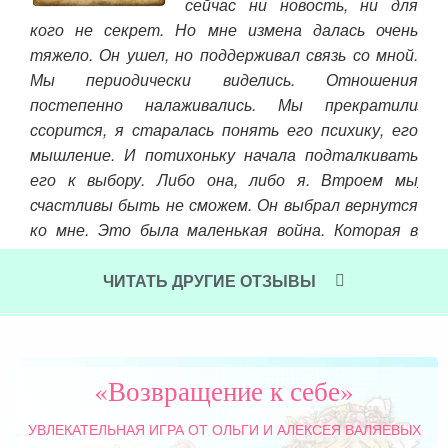
сейчас ни новость, ни для
я не
кого не секрет. Но мне измена далась очень
п в
тяжело. Он ушел, но поддерживал связь со мной.
Мы периодически виделись. Отношения
лаг
постепенно налаживались. Мы прекратили
сча
ссорится, я старалась понять его психику, его
на
мышление. И потихоньку начала подталкивать
уди
его к выбору. Либо она, либо я. Втроем мы
год
счастливы быть не сможем. Он выбрал вернутся
раз
ко мне. Это была маленькая война. Которая в
нед
тихом режиме длится до сих пор. Я очень тяжело
переживаю разрывы, даже других людей. Наверно
ЧИТАТЬ ДРУГИЕ ОТЗЫВЫ
Чит
что-то в психике еще дает о себе знать. Он
разъехался с ней, мы планируем свадьбу.
Читать далее »
«Возвращение к себе»
УВЛЕКАТЕЛЬНАЯ ИГРА
ОТ ОЛЬГИ И АЛЕКСЕЯ ВАЛЯЕВЫХ