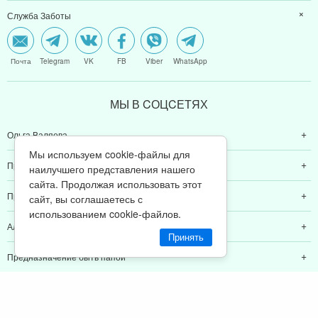
Служба Заботы
Почта
Telegram
VK
FB
Viber
WhatsApp
МЫ В CОЦCЕТЯХ
Ольга Валяева
Мы используем cookie-файлы для
Предназначение быть женщиной
наилучшего представления нашего
сайта. Продолжая использовать этот
Предназначение быть мамой
сайт, вы соглашаетесь с
использованием cookie-файлов.
Алексей Валяев
Принять
Предназначение быть папой
© 2011-2026 Предназначение быть Женщиной
Политика конфиденциальности