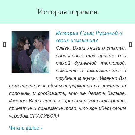
История перемен
История Саши Русловой о
своих изменениях
Ольга, Ваши книги и статьи,
Вам,
написанные так просто и с
ашей
такой душевной теплотой,
од с
помогали и помогают мне в
игой
уст
трудные минуты. Именно Вы
ожно
сча
помогаете весь объем информации разложить по
так,
Жиз
полочкам и сообразить, что же делать дальше.
гаре
дви
Именно Ваши статьи приносят умиротворение,
ого,
себ
принятие и понимание того, что все идет своим
чередом.СПАСИБО!)))
Чит
Читать далее »