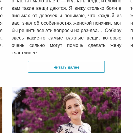
И
о нас так мало знаете — и узнать негде, и сложно
с
ют
вам такие вещи даются. Я вижу столько боли в
со
письмах от девочек и понимаю, что каждый из
ж
ся
вас, зная об особенностях женской психики, мог
я
бы решить все эти вопросы на раз-два…. Соберу
п
а.
здесь какие-то самые важные вещи, которые
н
м.
очень сильно могут помочь сделать жену
н
.
счастливее.
Читать далее