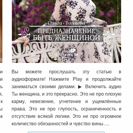
Предназначение быть женщиной
и
Вы можете прослушать эту статью в
и
аудиоформате! Нажмите Play и продолжайте
ть
заниматься своими делами. ▶ Включить аудио
я,
Ты женщина, и это прекрасно. Это не про плохую
 к
карму, невезение, угнетение и ущемлённые
мы
права. Это не про глупость, ограниченность и
ак
отсутствие всякой логики. Это не про огромное
количество обязанностей и чувство вины….