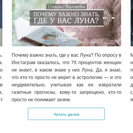
Почему важно знать, где у вас Луна?
ь.
Почему важно знать, где у вас Луна? По опросу в
М
а.
Инстаграм оказалось, что 75 процентов женщин
н
то
не знают, в каком знаке у них Луна. Да, я знаю,
.
что кто-то просто не верит в астрологию — и это
о
 в
неудивительно, учитывая как ее извратили
,
газетные прогнозы, кому-то запрещено, кто-то
с
ыт
просто не понимает зачем.
я
Читать далее