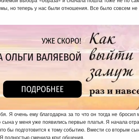
роблемой выбора «образа» и сначала пошла тоже не по са
ы, но теперь у нас были отношения. Все было совсем не 
я. Я очень ему благодарна за то что он тогда не бросил
о сына у меня уже появились первые платья. Я начала отр
что бы подготовится к тому событию. Вмести со вторым с
 Я полностью сменила круг общения.