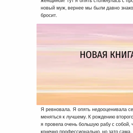
женщиной! Тут я опять столкнулась с п
новый муж, вернее мы были давно знаком
бросит.
Я ревновала. Я опять недооценивала себ
меняться к лучшему. К рождению второг
я провела очень большую рабу с собой, 
конечно профессионально, но зато сама.