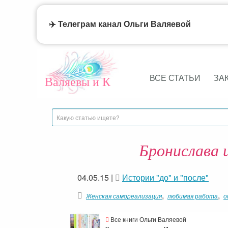
✈️ Телеграм канал Ольги Валяевой
ВСЕ СТАТЬИ
ЗА
Валяевы и К
Бронислава 
04.05.15
|
Истории "до" и "после"
,
,
Женская самореализация
любимая работа
о
Все книги Ольги Валяевой