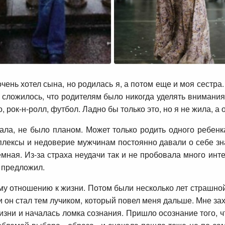
очень хотел сына, но родилась я, а потом еще и моя сестр
к сложилось, что родителям было никогда уделять внимани
 рок-н-ролл, футбол. Ладно бы только это, но я не жила, а 
тала, не было планом. Может только родить одного ребенк
мплексы и недоверие мужчинам постоянно давали о себе зн
мная. Из-за страха неудачи так и не пробовала много ин
й предложил.
му отношению к жизни. Потом были несколько лет страшно
и он стал тем лучиком, который повел меня дальше. Мне за
зни и началась ломка сознания. Пришло осознание того, что