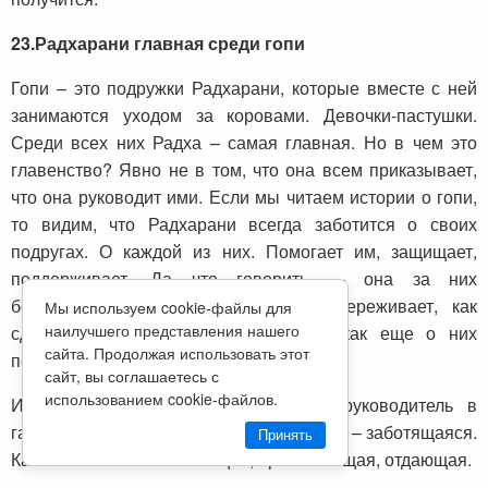
23.
Радхарани главная среди гопи
Гопи – это подружки Радхарани, которые вместе с ней
занимаются уходом за коровами. Девочки-пастушки.
Среди всех них Радха – самая главная. Но в чем это
главенство? Явно не в том, что она всем приказывает,
что она руководит ими. Если мы читаем истории о гопи,
то видим, что Радхарани всегда заботится о своих
подругах. О каждой из них. Помогает им, защищает,
поддерживает. Да что говорить — она за них
беспокоится больше, чем о себе. Переживает, как
Мы используем cookie-файлы для
наилучшего представления нашего
сделать их жизнь более радостной, как еще о них
сайта. Продолжая использовать этот
позаботиться.
сайт, вы соглашаетесь с
использованием cookie-файлов.
И в этом ее главенство. Женщина-руководитель в
гармонии с миром только когда она такая – заботящаяся.
Принять
Как большая мама. Любящая, принимающая, отдающая.