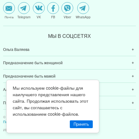
Почта
Telegram
VK
FB
Viber
WhatsApp
МЫ В CОЦCЕТЯХ
Ольга Валяева
Предназначение быть женщиной
Предназначение быть мамой
Мы используем cookie-файлы для
Алексей Валяев
наилучшего представления нашего
сайта. Продолжая использовать этот
Предназначение быть папой
сайт, вы соглашаетесь с
использованием cookie-файлов.
© 2011-2026 Предназначение быть Женщиной
Политика конфиденциальности
Принять
ИП Валяев А. В. | ИНН 380111808709