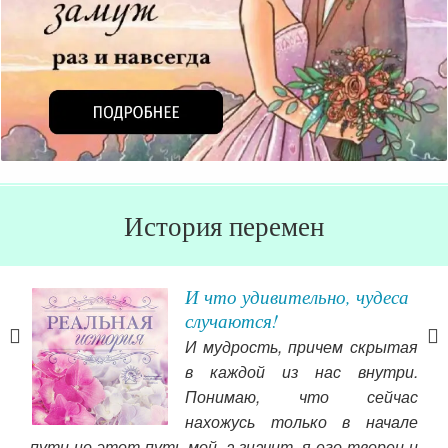
История перемен
о
И что удивительно, чудеса
ий
случаются!
ся в
И мудрость, причем скрытая
льше
в каждой из нас внутри.
оему
Понимаю, что сейчас
нь и
нахожусь только в начале
не 
ить,
пути но этот путь мой, а значит, я его творец и
ВЫГ