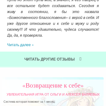
льше
все остальное будет создаваться. Сегодня я
дор
ься.
живу в состоянии, я бы это назвала
выш
у, а
«Божественного благословения» с верой в себя. И
мо
на и
уже другое отношение и к себе и мужу и роду
обр
 мне
своему!!! И что удивительно, чудеса случаются!
ли
й, у
Да, да, я проверяла.
от
вне
Читать далее »
ком
отн
ЧИТАТЬ ДРУГИЕ ОТЗЫВЫ
Чит
«Возвращение к себе»
УВЛЕКАТЕЛЬНАЯ ИГРА
ОТ ОЛЬГИ И АЛЕКСЕЯ ВАЛЯЕВЫХ
Система которая поможет за 1 месяц: