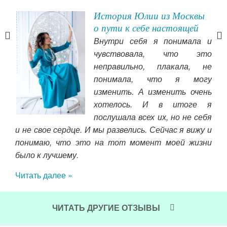
История Юлии из Москвы
ары
о пути к себе настоящей
Внутри себя я понимала и
чувствовала, что это
 не
неправильно, плакала, не
ить
понимала, что я могу
т с
изменить. А изменить очень
точ
сти
хотелось. И в итоге я
сам
ния.
послушала всех их, но не себя
пра
нием
и не свое сердце. И мы развелись. Сейчас я вижу и
нел
м не
понимаю, что это на тот момент моей жизни
гло
сь
было к лучшему.
Чит
Читать далее »
ЧИТАТЬ ДРУГИЕ ОТЗЫВЫ