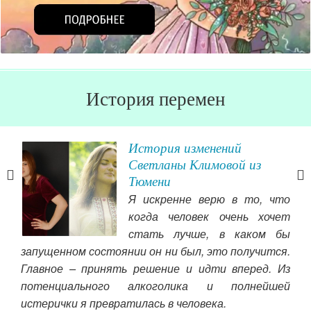
История перемен
История изменений
у о
Светланы Климовой из
Тюмени
ала
Я искренне верю в то, что
ьше
когда человек очень хочет
тали
стать лучше, в каком бы
ываю
запущенном состоянии он ни был, это получится.
чи
 его
Главное – принять решение и идти вперед. Из
про
 что
потенциального алкоголика и полнейшей
сер
е бы
истерички я превратилась в человека.
и т