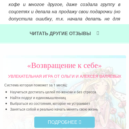
Чит
кофе и многое другое, даже создала группу в
соцсетях и делала на продажу свои подарочки (но
допустила ошибку, т.к. начала делать не для
удовольствия, а за денежный результат). Сейчас
я делаю это только для удовольствия и на
ЧИТАТЬ ДРУГИЕ ОТЗЫВЫ
подарки для друзей и близких! Я немного
научилась шить и уже самостоятельно сшила
себе новое платье, сейчас купила ткань и буду
учиться шить сарафан
«Возвращение к себе»
Читать далее »
УВЛЕКАТЕЛЬНАЯ ИГРА
ОТ ОЛЬГИ И АЛЕКСЕЯ ВАЛЯЕВЫХ
Система которая поможет за 1 месяц:
Научиться достигать целей по-женски и без стресса
Найти подруг и единомышленниц
Выбраться из состояния, которое не устраивает
Заняться собой и реально начать менять свою жизнь
ПОДРОБНЕЕ