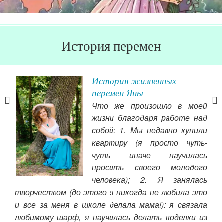
История перемен
е
История жизненных
перемен Яны
я и
Что же произошло в моей
т же
жизни благодаря работе над
орой
собой: 1. Мы недавно купили
ямо
квартиру (я просто чуть-
ное
чуть иначе научилась
лек
просить своего молодого
пог
человека); 2. Я занялась
мен
творчеством (до этого я никогда не любила это
Вал
и все за меня в школе делала мама!): я связала
одн
любимому шарф, я научилась делать поделки из