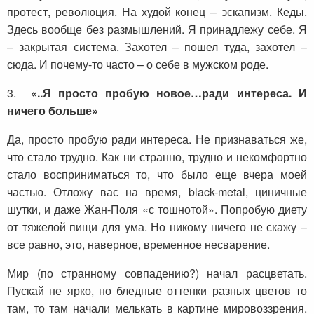
протест, революция. На худой конец – эскапизм. Кеды.
Здесь вообще без размышлений. Я принадлежу себе. Я
– закрытая система. Захотел – пошел туда, захотел –
сюда. И почему-то часто – о себе в мужском роде.
3.
«..Я просто пробую новое…ради интереса. И
ничего больше»
Да, просто пробую ради интереса. Не признаваться же,
что стало трудно. Как ни странно, трудно и некомфортно
стало восприниматься то, что было еще вчера моей
частью. Отложу вас на время, black-metal, циничные
шутки, и даже Жан-Поля «с тошнотой». Попробую диету
от тяжелой пищи для ума. Но никому ничего не скажу –
все равно, это, наверное, временное несварение.
Мир (по странному совпадению?) начал расцветать.
Пускай не ярко, но бледные оттенки разных цветов то
там, то там начали мелькать в картине мировоззрения.