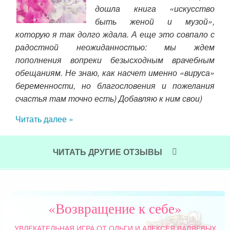
осле
дошла книга «искусство
дым
быть женой и музой»,
 за
которую я так долго ждала. А еще это совпало с
по-
радостной неожиданностью: мы ждем
ужно
пополнения вопреки безысходным врачебным
обр
обещаниям. Не знаю, как насчет именно «вируса»
поз
беременности, но благословения и пожелания
пон
счастья там точно есть) Добавляю к ним свои)
кол
ст
Читать далее »
пов
отк
нез
ЧИТАТЬ ДРУГИЕ ОТЗЫВЫ
Чит
«Возвращение к себе»
УВЛЕКАТЕЛЬНАЯ ИГРА
ОТ ОЛЬГИ И АЛЕКСЕЯ ВАЛЯЕВЫХ