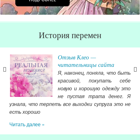
История перемен
Отзыв Клео —
читательницы сайта
Я, наконец, поняла, что быть
х и
красивой, покупать себе
 от
новую и хорошую одежду это
не пустая трата денег. Я
иск
узнала, что терпеть все выходки супруга это не
есть хорошо
опл
сын
Читать далее »
ко
сын