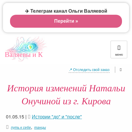
✈️ Телеграм канал Ольги Валяевой
Перейти »
Валяевы и К
МЕНЮ
📍 Отследить свой заказ
История изменений Натальи
Онучиной из г. Кирова
01.05.15
|
Истории "до" и "после"
,
путь к себе
танцы