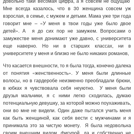
довольно таки весомая цифра, а я совсем не ощущаю
Мне всегда казалось, что в 30 женщина совсем уж
взрослая, в семье, с мужем и детьми. Мама уже три года
говорит мне – «У меня в твои годы уже было двое
детей». А я до сих пор не замужем. Вопросами о
замужестве меня донимают уже давно, с университета
еще наверно. Но ни в старших классах, ни в
университете у меня и близко не было никаких романов,
Что касается внешности, то я была тогда, конечно далека
от понятия «женственность». У меня были длинные
волосы, но в гардеробе неизменно преобладали брюки,
в юбках я чувствовала себя неуютно. У меня были
друзья мальчики, я с ними легко сходилась, думаю
потенциальную девушку, за которой можно поухаживать,
они во мне не видели. Один даже пытался учить меня
как быть женщиной, как себя вести с мужчинами и я
принимала это за чистую монету. Я была недовольна
своим внешним видом, фигурой, да и собственно не