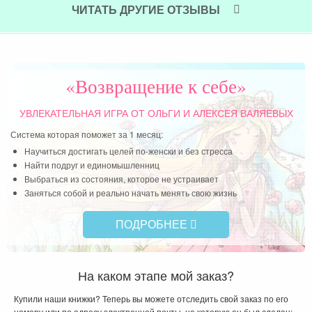
ЧИТАТЬ ДРУГИЕ ОТЗЫВЫ
по 
и 
пос
опл
«Возвращение к себе»
Чит
УВЛЕКАТЕЛЬНАЯ ИГРА
ОТ ОЛЬГИ И АЛЕКСЕЯ ВАЛЯЕВЫХ
Система которая поможет за 1 месяц:
Научиться достигать целей по-женски и без стресса
Найти подруг и единомышленниц
Выбраться из состояния, которое не устраивает
Заняться собой и реально начать менять свою жизнь
ПОДРОБНЕЕ
На каком этапе мой заказ?
Купили наши книжки? Теперь вы можете отследить свой заказ по его
номеру или по адресу электронной почты, на которую он был сделан: