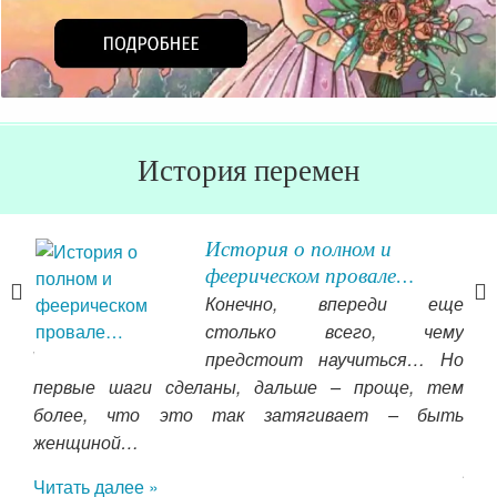
История перемен
я
История о полном и
феерическом провале…
Конечно, впереди еще
мне
столько всего, чему
й. И
предстоит научиться… Но
о от
первые шаги сделаны, дальше – проще, тем
мам
ено,
более, что это так затягивает – быть
от
ать
женщиной…
раб
ней.
Читать далее »
при
нием