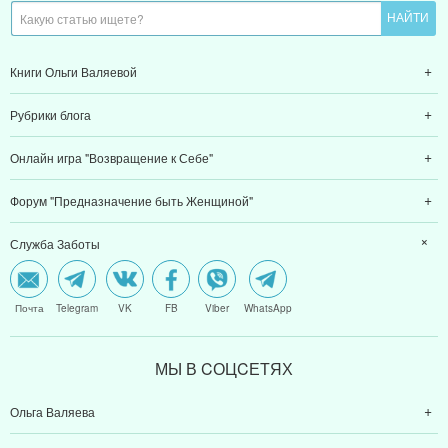
Книги Ольги Валяевой
Рубрики блога
Онлайн игра "Возвращение к Себе"
Форум "Предназначение быть Женщиной"
Служба Заботы
Почта
Telegram
VK
FB
Viber
WhatsApp
МЫ В CОЦCЕТЯХ
Ольга Валяева