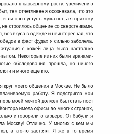
ировало к карьерному росту, увеличению
быт, тем отчетливее я осознавала, что это
если оно пустует- мужа нет, а я прихожу
, не строилось общение со сверстниками.
 без вкуса в одежде и неинтересная, что
 обедов в фаст фудах я сильно заболела.
Ситуация с кожей лица была настолько
опытом. Некоторые из них были врачами-
ногие обследования прошла, но ничего
логи и много еще кто.
ся круг моего общения в Москве. Не было
плачиваемую работу. Я подстригла мои
перь моей мечтой должен был стать пост
 Контора имела офисы во многих странах,
лько и говорили о карьере. От бабули я
ла Москву! Отлично. У многих с кем мы
ел, а кто-то застрял. Я же в то время