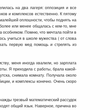
елилась на два лагеря: оппозиция и все
ыков и комплексов естественно. К пятому
й малейшей оплошности, чтобы поднять на
 более или менее общалась с кем-то, мне
ла особняком. Помню, что мечтала пойти в
ось учиться в школе мужества ( от слова
ывать первую мед помощь и стрелять из
ству, меня иногда хвалили, но зарплата
оты. Я приходила с работы, брала какой-
утска, снимала комнату. Получала около
биции, и комплексы конечно. Очень скоро
Однажды трезвый математический рассудок
аходят общий язык. Наверное, причина во