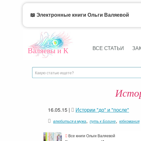
📖 Электронные книги Ольги Валяевой
ВСЕ СТАТЬИ
ЗА
Валяевы и К
Истор
16.05.15
|
Истории "до" и "после"
,
,
влюбиться в мужа
путь к Богине
юбкомания
Все книги Ольги Валяевой