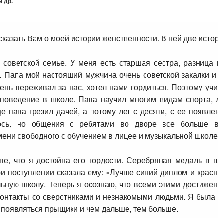
 др.
сказать Вам о моей истории женственности. В ней две истор
советской семье. У меня есть старшая сестра, разница 
. Папа мой настоящий мужчина очень советской закалки и 
ень переживал за нас, хотел нами гордиться. Поэтому учи
оведение в школе. Папа научил многим видам спорта, л
е папа грезил дачей, а потому лет с десяти, с ее появл
ось, но общения с ребятами во дворе все больше в
ени свободного с обучением в лицее и музыкальной школе 
пе, что я достойна его гордости. Серебряная медаль в 
ри поступлении сказала ему: «Лучше синий диплом и красн
ьную школу. Теперь я осознаю, что всеми этими достижен
контакты со сверстниками и незнакомыми людьми. Я была 
и появляться прыщики и чем дальше, тем больше.