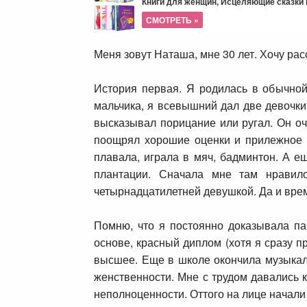
Книги для женщин, Исцеляющие сказки и
СМОТРЕТЬ »
Меня зовут Наташа, мне 30 лет. Хочу рас
История первая. Я родилась в обычной 
мальчика, я всевышний дал две девочки
высказывал порицание или ругал. Он оч
поощрял хорошие оценки и прилежное п
плавала, играла в мяч, бадминтон. А ещ
плантации. Сначала мне там нравил
четырнадцатилетней девушкой. Да и врем
Помню, что я постоянно доказывала па
основе, красный диплом (хотя я сразу п
высшее. Еще в школе окончила музыкал
женственности. Мне с трудом давались 
неполноценности. Оттого на лице начал