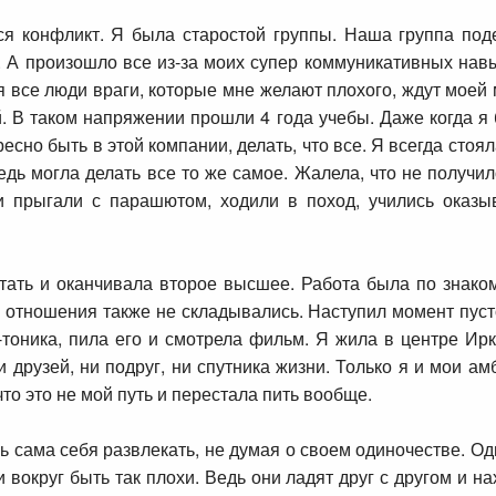
ся конфликт. Я была старостой группы. Наша группа под
. А произошло все из-за моих супер коммуникативных нав
еня все люди враги, которые мне желают плохого, ждут мое
. В таком напряжении прошли 4 года учебы. Даже когда я
есно быть в этой компании, делать, что все. Я всегда стоя
едь могла делать все то же самое. Жалела, что не получил
ни прыгали с парашютом, ходили в поход, учились оказ
ать и оканчивала второе высшее. Работа была по знаком
 отношения также не складывались. Наступил момент пуст
-тоника, пила его и смотрела фильм. Я жила в центре Ирк
 друзей, ни подруг, ни спутника жизни. Только я и мои ам
что это не мой путь и перестала пить вообще.
ь сама себя развлекать, не думая о своем одиночестве. 
 вокруг быть так плохи. Ведь они ладят друг с другом и н