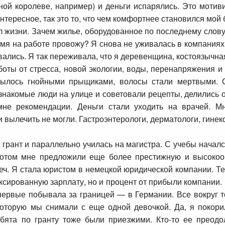
ной королеве, например) и деньги испарялись. Это мотив
нтересное, так это то, что чем комфортнее становился мой 
л жизни. Зачем жилье, оборудованное по последнему слову, 
емя на работе провожу? Я снова не уживалась в компаниях
ались. Я так переживала, что я деревенщина, костоязычная,
боты от стресса, новой экологии, воды, перенапряжения и
крылось гнойными прыщиками, волосы стали мертвыми. 
езнакомые люди на улице и советовали рецепты, делились 
не рекомендации. Деньги стали уходить на врачей. М
 вылечить не могли. Гастроэнтерологи, дерматологи, гинеко
 грант и параллельно училась на магистра. С учебы начал
Потом мне предложили еще более престижную и высокоо
еч. Я стала юристом в немецкой юридической компании. Те
иксированную зарплату, но и процент от прибыли компании.
ервые побывала за границей — в Германии. Все вокруг то
которую мы снимали с еще одной девочкой. Да, я покори
ебята по гранту тоже были приезжими. Кто-то ее преодол