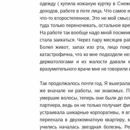
одежду ( купила кожаную куртку в Снеж
доходов, работе в поте лица. Что самое и
что-то второстепенное. Это не мой смыс
туда только переночевать, остальное вр
На работе так вообще надо мной посмеив
стала заикаться. Через пару месяцев ра
Болел живот, запах изо рта, лицо по
катастрофична, что ко мне подходили н
дерматологами и из жалости давали м
вразумительного врачи мне не говорили и
Так продолжалось почти год. Я выиграла
же вначале ни работы, ни знакомых. 
умершие волосы, теперь они были до пл
партнера, ведь он не только получает ф
устраивала шикарные корпоративы, я вп
переехала в двухкомнатную квартиру, 
учились началась звездная болезнь. Р