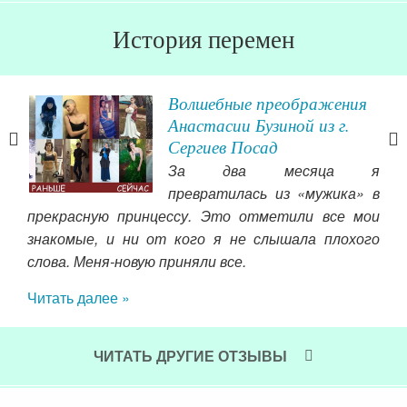
История перемен
Волшебные преображения
Анастасии Бузиной из г.
Сергиев Посад
ьях.
За два месяца я
них
превратилась из «мужика» в
сем
прекрасную принцессу. Это отметили все мои
чала
знакомые, и ни от кого я не слышала плохого
ла о
пон
слова. Меня-новую приняли все.
перь
пот
иваю
сих
Читать далее »
о по
важ
ение
Чит
чтоб
ЧИТАТЬ ДРУГИЕ ОТЗЫВЫ
 ))