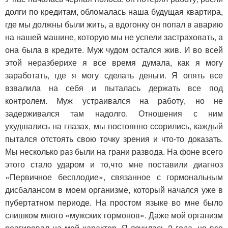
долги по кредитам, обломалась наша будущая квартира,
где мы должны были жить, а вдогонку он попал в аварию
на нашей машине, которую мы не успели застраховать, а
она была в кредите. Муж чудом остался жив. И во всей
этой неразберихе я все время думала, как я могу
заработать, где я могу сделать деньги. Я опять все
взвалила на себя и пыталась держать все под
контролем. Муж устраивался на работу, но не
задерживался там надолго. Отношения с ним
ухудшались на глазах, мы постоянно ссорились, каждый
пытался отстоять свою точку зрения и что-то доказать.
Мы несколько раз были на грани развода. На фоне всего
этого стало ударом и то,что мне поставили диагноз
«Первичное бесплодие», связанное с гормональным
дисбалансом в моем организме, который начался уже в
пубертатном периоде. На простом языке во мне было
слишком много «мужских гормонов». Даже мой организм
реагировал на мой характер. Я лечилась 2 года, но все