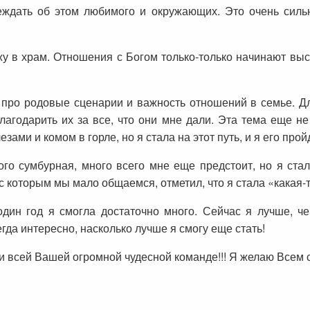
реждать об этом любимого и окружающих. Это очень силь
ожу в храм. Отношения с Богом только-только начинают выс
я про родовые сценарии и важность отношений в семье. Д
благодарить их за все, что они мне дали. Эта тема еще н
ми и комом в горле, но я стала на этот путь, и я его прой
ого сумбурная, много всего мне еще предстоит, но я стал
с которым мы мало общаемся, отметил, что я стала «какая-т
дин год я смогла достаточно много. Сейчас я лучше, че
егда интересно, насколько лучше я смогу еще стать!
и всей Вашей огромной чудесной команде!!! Я желаю Всем с