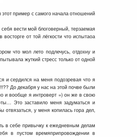
дя этот пример с самого начала отношений
т себя вести мой блоговерный, терзаемая
в восторге от той лёгкости что испытаоа
ром что мол лето подлечусь, отдохну и
спытывала жуткий стресс только от одной
ся и сердился на меня подозревая что я
!!?? До декабря у нас на этой почве были
шо и вообще я интроверт =) он же в свою
боты… Это заставило меня задуматься и
 отвязаться, у меня копилась гора дел,
ть в себе привычку к ежедневным делам
себя в пустом времяприпровождении в