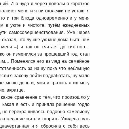
ний. И о чудо я через довольно короткое
лняет меня и я ни сколечки не устаю, я
а то и три блюда одновременно и у меня
ом в уюте и чистоте, путём ежедневных
ути самосовершенствования. Уже через
сказал, что лучше уж мне дома быть чем
 меня =) и так он считает до сих пор…
ко он изменился за прошедший год, стал
ым… Поменялся его взгляд на семейное
етственность за нашу пока что небльшую
если я захочу пойти подработать, ну мало
ые мною деньги, мои и тратить я их могу
ие, вкратце.
 какое сравнение с тем, что произошло у
 какая я есть и приняла решение гордо
ь, не перекрашиваясь подобно хамелиону
ла желание жить и творить! Увидела путь
дначертанная и я сбросила с себя весь