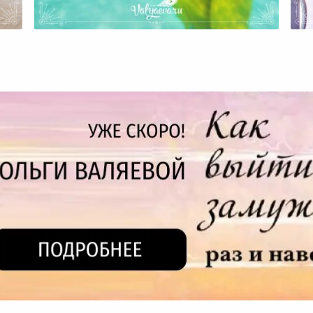
Познакомьтесь Со Своим
ем
Мужем!