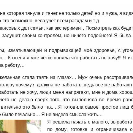
а которая тянула и тянет не только детей но и мужа, я ви
это возможно, вела учёт всем расхдам и т.д.
ансовых дел семьи, как эксперимент. Посмотреть как буде
 задушит своим контролем, но ничего подобного! Я была 
ты, изматывающей и подрывающей моё здоровье, с угово
и… К осени я уже чётко поняла что работать не хочу!!! Я и
 на работу…
ь желанная стала таять на глазах… Муж очень расстраивал
 голову почему я должна не работать, ведь все же работают!
работать не хочу, люди меня напрягают, мне и дома хоро
чего не делаю сверх того, что выполняла во время ра
ительно это было так… Я готовила самое простое лиш бы
ё было печально… Я не видела смысла жить…
Я решила начать с малого, выработа
по дому, готовке и ограничивала 