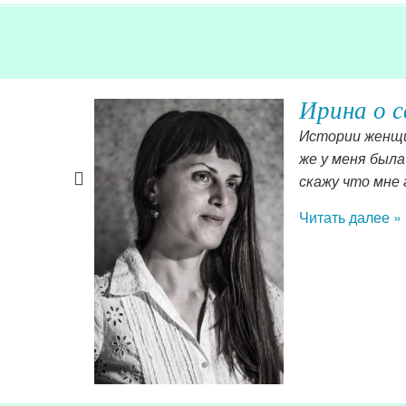
Ирина о 
од, в день
Истории женщи
итоге все
же у меня была
вадьбы
скажу что мне
к, ему 4
Читать далее »