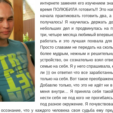
интнрнете заменяя его изучением зна
время ПОЛЮБИЛА готовить!!! Это напо
начала практиковать готовить два, 
получалось! Я научилась держать д
небольших дел и продвинулась на п
три, четыре месяца любимый впервые 
работать и это лучшая похвала для
Просто славами не передать на сколь
более мудрым, нежным и решительн
устройство, он сознательно взял отв
семью на себя. Я у него спрашивала, 
ли ))) он ответил что все заработанн
только на себя. Вот такое преображен
Добавлю только, что это не идёт ни в
меня внутри… Я приняла себя такой
нести себя не под кого не прогибаяс
под разное окружение. Я почувствова
 осознание, что у каждого человека своя судьба ему пре