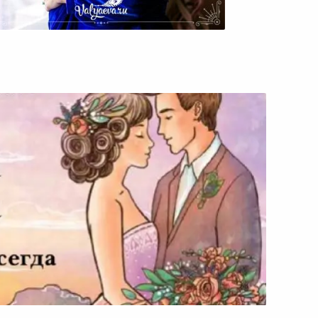
А Какие У Вас Отношения С
Чувством Вины?