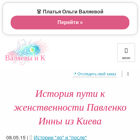
👗 Платья Ольги Валяевой
Перейти »
Валяевы и К
МЕНЮ
📍 Отследить свой заказ
История пути к
женственности Павленко
Инны из Киева
08.05.15
|
Истории "до" и "после"