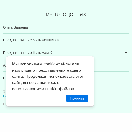
МЫ В CОЦCЕТЯХ
Ольга Валяева
Предназначение быть женщиной
Предназначение быть мамой
Мы используем cookie-файлы для
Алексей Валяев
наилучшего представления нашего
сайта. Продолжая использовать этот
Предназначение быть папой
сайт, вы соглашаетесь с
использованием cookie-файлов.
© 2011-2026 Предназначение быть Женщиной
Политика конфиденциальности
Принять
ИП Валяев А. В. | ИНН 380111808709