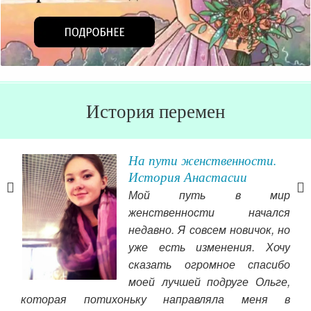
История перемен
На пути женственности.
История Анастасии
ать
Мой путь в мир
вое
женственности начался
м, у
недавно. Я совсем новичок, но
огда
уже есть изменения. Хочу
ебе
сказать огромное спасибо
зам
 вы
моей лучшей подруге Ольге,
вы
ам и
которая потихоньку направляла меня в
отн