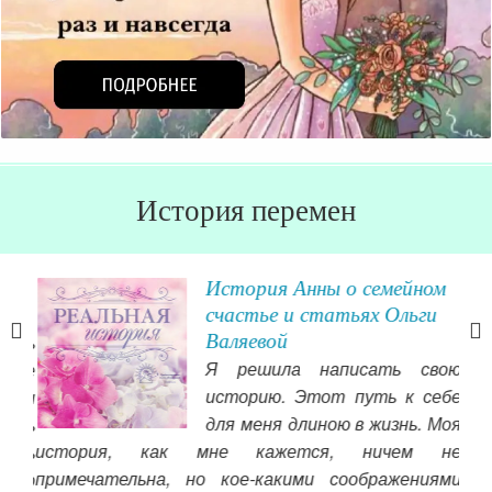
История перемен
История Анны о семейном
счастье и статьях Ольги
Валяевой
лись
Я решила написать свою
 же
историю. Этот путь к себе
а и
для меня длиною в жизнь. Моя
лись
история, как мне кажется, ничем не
ять
сло
примечательна, но кое-какими соображениями
, но
хоч