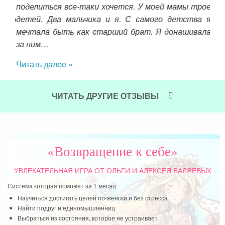
поделиться все-таки хочется. У моей мамы трое
зни.
вну
детей. Два мальчика и я. С самого детства я
, но
мол
мечтала быть как старший брат. Я донашивала
сем
за ним…
све
чут
Читать далее »
Чит
ЧИТАТЬ ДРУГИЕ ОТЗЫВЫ
«Возвращение к себе»
УВЛЕКАТЕЛЬНАЯ ИГРА
ОТ ОЛЬГИ И АЛЕКСЕЯ ВАЛЯЕВЫХ
Система которая поможет за 1 месяц:
Научиться достигать целей по-женски и без стресса
Найти подруг и единомышленниц
Выбраться из состояния, которое не устраивает