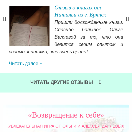
Отзыв о книгах от
Натальи из г. Брянск
Пришли долгожданные книги.
Спасибо большое Ольге
ные
Валяевой за то, что она
ной-
делится своим опытом и
 них
на 
своими знаниями, это очень ценно!
вала
В 
Читать далее »
Все.
фун
пила
хо
. Я-
пер
ЧИТАТЬ ДРУГИЕ ОТЗЫВЫ
сем
Чит
«Возвращение к себе»
УВЛЕКАТЕЛЬНАЯ ИГРА
ОТ ОЛЬГИ И АЛЕКСЕЯ ВАЛЯЕВЫХ