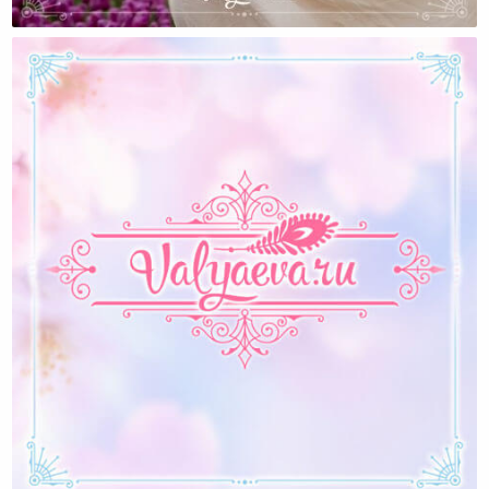
Что Лично Мне И Моей Семье Дало Венчание?
Я Безнадежно Отстала