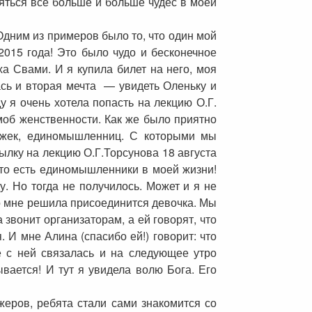
ляться все больше и больше чудес в моей
Одним из примеров было то, что один мой
015 года! Это было чудо и бесконечное
ха Свами. И я купила билет на него, моя
ась и вторая мечта — увидеть Оленьку и
у я очень хотела попасть на лекцию О.Г.
шмоб женственности. Как же было приятно
ужек, единомышленниц. С которыми мы
ылку на лекцию О.Г.Торсунова 18 августа
что есть единомышленники в моей жизни!
у. Но тогда не получилось. Может и я не
ко мне решила присоединится девочка. Мы
звонит организаторам, а ей говорят, что
 И мне Алина (спасибо ей!) говорит: что
е с ней связалась и на следующее утро
вается! И тут я увидела волю Бога. Его
жеров, ребята стали сами знакомится со