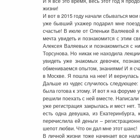
И я все это время, весь этот год я про
жизни!
И вот в 2015 году начали сбываться мои
уже бывший ухажер подарил мне поездк
счастье! В июле от Оленьки Валяевой я 
мечта увидеть и познакомится с этим с
Алексея Валяевых и познакомиться с ним
Торсунова. Но никак не находила лекции
увидеть уже знакомых девочек, позн
обмениваемся опытом, знаниями! И я сча
в Москве. Я пошла на нее! И вернулась
Дальше из чудес случилось следующее: я
была готова к этому. И вот я на форуме
решили поехать с ней вместе. Написали 
уже регистрация закрылась и мест нет. 
есть одна девушка, из Екатеринбурга,
перечислила ей деньги – регистрационн
шепот любви. Что он дал мне этот шанс!
В личной жизни тоже начинает все нала