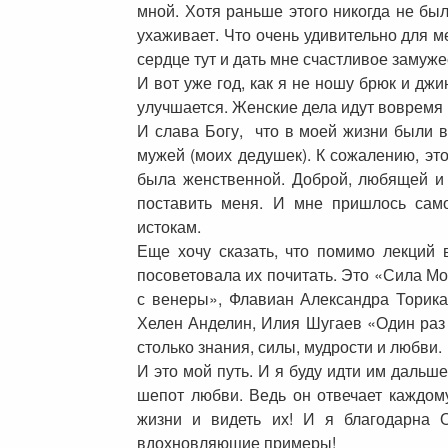
мной. Хотя раньше этого никогда не бы
ухаживает. Что очень удивительно для м
сердце тут и дать мне счастливое замуж
И вот уже год, как я не ношу брюк и дж
улучшается. Женские дела идут вовремя 
И слава Богу, что в моей жизни были 
мужей (моих дедушек). К сожалению, эт
была женственной. Доброй, любящей и 
поставить меня. И мне пришлось само
истокам.
Еще хочу сказать, что помимо лекций
посоветовала их почитать. Это «Сила 
с венеры», Флавиан Александра Торика
Хелен Анделин, Илия Шугаев «Один раз и
столько знания, силы, мудрости и любви.
И это мой путь. И я буду идти им дальш
шепот любви. Ведь он отвечает каждом
жизни и видеть их! И я благодарна О
вдохновляющие примеры!