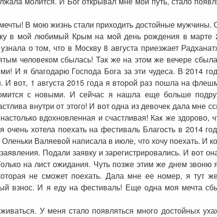
должала молится. И Бог открывал мне мой путь, стало появ
 мечты! В мою жизнь стали приходить достойные мужчины. 
у в мой любимый Крым на мой день рождения в марте 2
узнала о том, что в Москву 8 августа приезжает Радханат
вятым человеком сбылась! Так же на этом же вечере сбыл
и! И я благодарю Господа Бога за эти чудеса. В 2014 год
. И вот, 1 августа 2015 года я второй раз пошла на фле
акомится с новыми. И сейчас я нашла еще больше подр
стлива внутри от этого! И вот одна из девочек дала мне сс
 настолько вдохновленная и счастливая! Как же здорово, 
 очень хотела поехать на фестиваль Благость в 2014 год
 у Оленьки Валяевой написала в июле, что хочу поехать. И 
заявления. Подали заявку и зарегистрировались. И вот она 
Только на лист ожидания. Чуть позже этим же днем звоню я.
 которая не сможет поехать. Дала мне ее номер, я тут ж
ый взнос. И я еду на фестиваль! Еще одна моя мечта сбы
живаться. У меня стало появляться много достойных уха