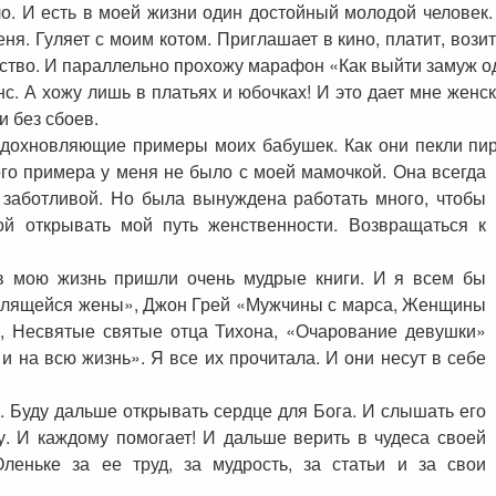
ло. И есть в моей жизни один достойный молодой человек.
еня. Гуляет с моим котом. Приглашает в кино, платит, воз
ество. И параллельно прохожу марафон «Как выйти замуж од
инс. А хожу лишь в платьях и юбочках! И это дает мне жен
и без сбоев.
вдохновляющие примеры моих бабушек. Как они пекли пи
ого примера у меня не было с моей мамочкой.
Она всегда
заботливой. Но была вынуждена работать много, чтобы
й открывать мой путь женственности. Возвращаться к
 в мою жизнь пришли очень мудрые книги. И я всем бы
Молящейся жены», Джон Грей «Мужчины с марса, Женщины
, Несвятые святые отца Тихона, «Очарование девушки»
 на всю жизнь». Я все их прочитала. И они несут в себе
е. Буду дальше открывать сердце для Бога. И слышать его
у. И каждому помогает! И дальше верить в чудеса своей
леньке за ее труд, за мудрость, за статьи и за свои