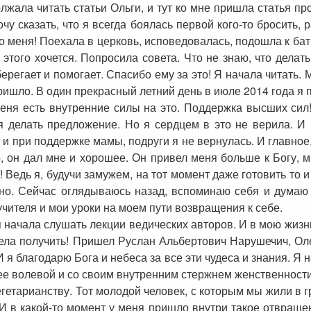
лжала читать статьи Ольги, и тут ко мне пришла статья про
чу сказать, что я всегда боялась первой кого-то бросить, 
ро меня! Поехала в церковь, исповедовалась, подошла к ба
о этого хочется. Попросила совета. Что не знаю, что делат
ерегает и помогает. Спасибо ему за это! Я начала читать. 
ришло. В один прекрасный летний день в июле 2014 года я п
 меня есть внутренние силы на это. Поддержка высших сил
я делать предложение. Но я сердцем в это не верила. И
 и при поддержке мамы, подруги я не вернулась. И главное
о, он дал мне и хорошее. Он привел меня больше к Богу, 
! Ведь я, будучи замужем, на тот момент даже готовить то 
сно. Сейчас оглядываюсь назад, вспоминаю себя и думаю 
учителя и мои уроки на моем пути возвращения к себе.
 я начала слушать лекции ведических авторов. И в мою жиз
тела получить! Пришел Руслан Альбертович Нарушечич, Ол
 я благодарю Бога и небеса за все эти чудеса и знания. Я 
ее волевой и со своим внутренним стержнем женственности
егетарианству. Тот молодой человек, с которым мы жили в 
И в какой-то момент у меня пришло внутри такое отвращени