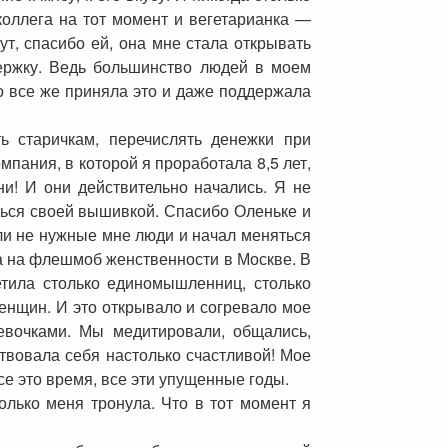
 коллега на тот момент и вегетарианка —
т, спасибо ей, она мне стала открывать
держку. Ведь большинство людей в моем
но все же приняла это и даже поддержала
ь старичкам, перечислять денежки при
мпания, в которой я проработала 8,5 лет,
ни! И они действительно начались. Я не
ться своей вышивкой. Спасибо Оленьке и
шли не нужные мне люди и начал меняться
ла на флешмоб женственности в Москве. В
етила столько единомышленниц, столько
женщин. И это открывало и согревало мое
девочками. Мы медитировали, общались,
твовала себя настолько счастливой! Мое
се это время, все эти упущенные годы.
лько меня тронула. Что в тот момент я