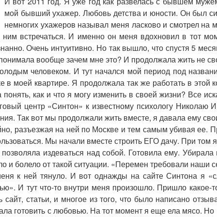
И вот 2011 год. Я уже год как развелась с бывшем муже
мой бывший ухажер. Любовь детства и юности. Он был с
немногих ухажеров называл меня ласково и смотрел на м
 ним встречаться. И именно он меня вдохновил в тот мом
нанно. Очень интуитивно. Но так вышло, что спустя 5 меся
 понимала вообще зачем мне это? И продолжала жить не св
молодым человеком. И тут начался мой период под назван
е в моей квартире. Я продолжала так же работать в этой 
 понять, как и что я могу изменить в своей жизни? Все иска
нговый центр «Синтон» к известному психологу Николаю И
ния. Так вот мы продолжали жить вместе, я давала ему сво
но, разъезжая на ней по Москве и тем самым убивая ее. П
пользоваться. Мы начали вместе строить ЕГО дачу. При том 
 позволяла издеваться над собой. Готовила ему. Убирала
ло и болело от такой ситуации. «Перемен требовали наши с
меня к ней тянуло. И вот однажды на сайте Синтона я «
ю». И тут что-то внутри меня произошло. Пришло какое-то о
ь сайт, статьи, и многое из того, что было написано отзыв
ала готовить с любовью. На тот момент я еще ела мясо. Но