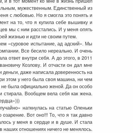
м, и в тот момент ко мне в жизнь пришел
ильным, мужественным. Единственный из
еня с любовью. Но я смогла это понять и
ент на то, что я купила себе вышивку и
цев мы с ним расстались. И у меня опять
оей жизнью и идти не своим путем.
ием «суровое испытание, ад адский». Мы
компании. Все бесило нереально. И очень
ла ответ внутри себя. А до этого, в 2011
вановичу Козлову. И отчасти он дал мне
и деньги, даже написала доверенность на
ри этом у него была своя машина, ни чем
я не была официально женой. Да он особо
 и стирала. Вообщем вела себя как жена.
ердца»)))
случайно» наткнулась на статью Оленьки
зарение. Вот оно!!! То, что я так давно
алось у меня в сердце и в душе. И стала
 в наших отношениях ничего не менялось.