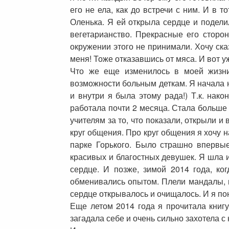
его не ела, как до встречи с ним. И в 
Оленька. Я ей открыла сердце и подели
вегетарианство. Прекрасные его сторо
окружении этого не принимали. Хочу ска
меня! Тоже отказавшись от мяса. И вот у
Что же еще изменилось в моей жизни?
возможности больным деткам. Я начала на
и внутри я была этому рада!) Т.к. нак
работала почти 2 месяца. Стала больше
учителям за то, что показали, открыли 
круг общения. Про круг общения я хочу 
парке Горького. Было страшно впервые
красивых и благостных девушек. Я шла и
сердце. И позже, зимой 2014 года, ко
обменивались опытом. Плели мандалы, п
сердце открывалось и очищалось. И я пон
Еще летом 2014 года я прочитала книг
загадала себе и очень сильно захотела с 