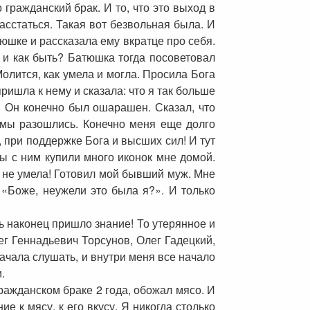
 гражданский брак. И то, что это выход в
расстаться. Такая вот безвольная была. И
тюшке и рассказала ему вкратце про себя.
ь и как быть? Батюшка тогда посоветовал
Молится, как умела и могла. Просила Бога
ришла к нему и сказала: что я так больше
! Он конечно был ошарашен. Сказал, что
 мы разошлись. Конечно меня еще долго
, при поддержке Бога и высших сил! И тут
мы с ним купили много иконок мне домой.
и не умела! Готовил мой бывший муж. Мне
«Боже, неужели это была я?». И только
нь наконец пришло знание! То утерянное и
ег Геннадьевич Торсунов, Олег Гадецкий,
начала слушать, и внутри меня все начало
.
гражданском браке 2 года, обожал мясо. И
е к мясу, к его вкусу. Я никогда столько