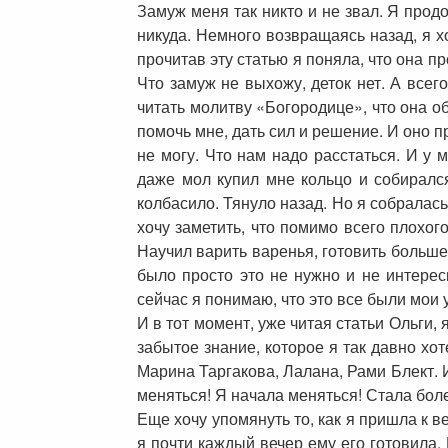
Замуж меня так никто и не звал. Я продо
никуда. Немного возвращаясь назад, я хо
прочитав эту статью я поняла, что она п
Что замуж не выхожу, деток нет. А всег
читать молитву «Богородице», что она об
помочь мне, дать сил и решение. И оно п
не могу. Что нам надо расстаться. И у
даже мол купил мне кольцо и собиралс
колбасило. Тянуло назад. Но я собралась
хочу заметить, что помимо всего плохог
Научил варить варенья, готовить больше
было просто это не нужно и не интере
сейчас я понимаю, что это все были мои 
И в тот момент, уже читая статьи Ольги,
забытое знание, которое я так давно хо
Марина Таргакова, Лалана, Рами Блект. И
меняться! Я начала меняться! Стала бол
Еще хочу упомянуть то, как я пришла к в
я почти каждый вечер ему его готовила. 