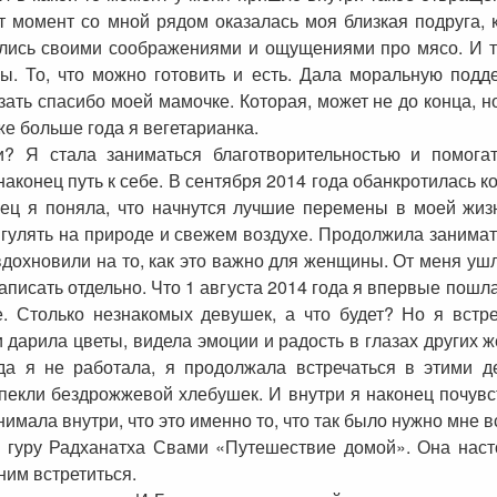
тот момент со мной рядом оказалась моя близкая подруга,
лись своими соображениями и ощущениями про мясо. И ту
ны. То, что можно готовить и есть. Дала моральную под
зать спасибо моей мамочке. Которая, может не до конца, 
же больше года я вегетарианка.
 Я стала заниматься благотворительностью и помогат
конец путь к себе. В сентября 2014 года обанкротилась ко
онец я поняла, что начнутся лучшие перемены в моей жиз
 гулять на природе и свежем воздухе. Продолжила занима
и вдохновили на то, как это важно для женщины. От меня у
написать отдельно. Что 1 августа 2014 года я впервые пош
. Столько незнакомых девушек, а что будет? Но я встр
 дарила цветы, видела эмоции и радость в глазах других 
гда я не работала, я продолжала встречаться в этими 
екли бездрожжевой хлебушек. И внутри я наконец почувс
имала внутри, что это именно то, что так было нужно мне в
у гуру Радханатха Свами «Путешествие домой». Она насто
ним встретиться.