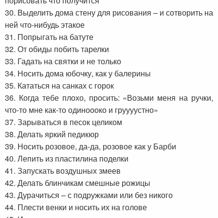
порисовать что получится
30. Выделить дома стену для рисования – и сотворить на
ней что-нибудь этакое
31. Попрыгать на батуте
32. От обиды побить тарелки
33. Гадать на святки и не только
34. Носить дома юбочку, как у балерины
35. Кататься на санках с горок
36. Когда тебе плохо, просить: «Возьми меня на ручки,
что-то мне как-то одиноооко и груууустно»
37. Зарываться в песок целиком
38. Делать яркий педикюр
39. Носить розовое, да-да, розовое как у Барби
40. Лепить из пластилина поделки
41. Запускать воздушных змеев
42. Делать блинчикам смешные рожицы
43. Дурачиться – с подружками или без никого
44. Плести венки и носить их на голове