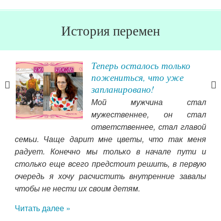
История перемен
Теперь осталось только
пожениться, что уже
я
запланировано!
ькое
Мой мужчина стал
лось
мужественнее, он стал
ответственнее, стал главой
 под
семьи. Чаще дарит мне цветы, что так меня
пре
радует. Конечно мы только в начале пути и
бла
столько еще всего предстоит решить, в первую
чт
очередь я хочу расчистить внутренние завалы
сча
чтобы не нести их своим детям.
бы
без
Читать далее »
чу