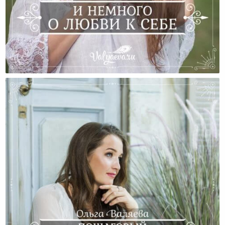
И Немного О Любви К Себе