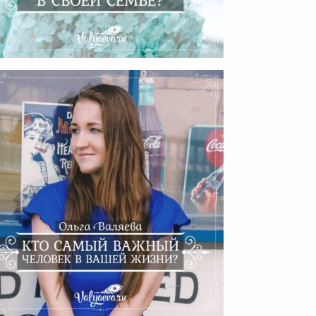
С Чего Начать Изменения В
Своей Семье?
то Самый Важный Человек В
Вашей Жизни?