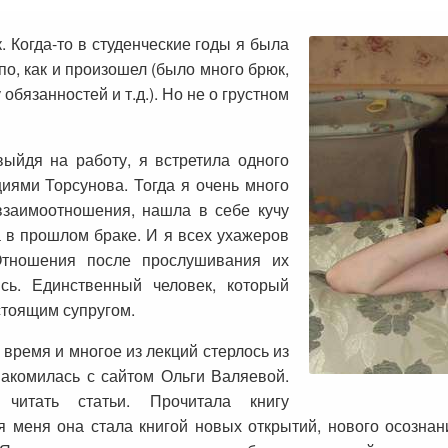
к. Когда-то в студенческие годы я была
по, как и произошел (было много брюк,
обязанностей и т.д.). Но не о грустном
выйдя на работу, я встретила одного
иями Торсунова. Тогда я очень много
взаимоотношения, нашла в себе кучу
 в прошлом браке. И я всех ухажеров
Отношения после прослушивания их
сь. Единственный человек, который
стоящим супругом.
 время и многое из лекций стерлось из
накомилась с сайтом Ольги Валяевой.
читать статьи. Прочитала книгу
меня она стала книгой новых открытий, нового осознан