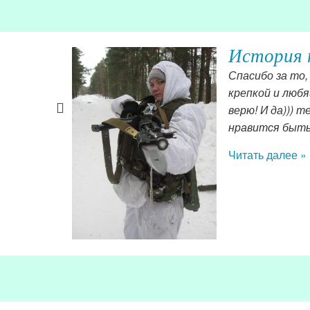
История 
ями,
Спасибо за то,
и, штаны и
крепкой и любя
верю! И да))) 
нравится быть 
Читать далее »