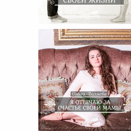
Две Стратегии Изменения
Своей Жизни
Я Отвечаю За Счастье Сво
Мамы