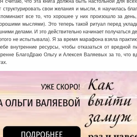
 Я считаю, что эта книга должна быть настольной для все
 структурировать свои желания и мысли, я научилась благ
споминают все то, что хорошее у них произошло за день
хорошими мыслями). Это теперь такой ритуал перед уклад
шними делами. И это действительно начинает получаться д
 этого не испытывала). Я за время марафона взяла практик
ебе внутренние ресурсы, чтобы отказаться от вредной пи
кренне БлагоДраю Ольгу и Алексея Валяевых за то, что в
ах.