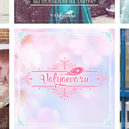
Что Самое Важное В Своей
Жизни Вы Отложили На
Завтра?
Пополни Запасы Своей
ей
Женской Энергии Прямо
К
Сейчас!