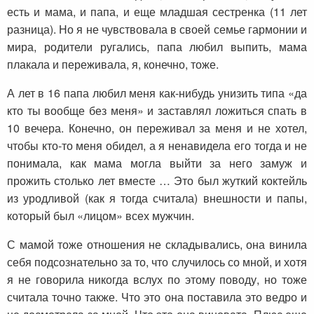
есть и мама, и папа, и еще младшая сестренка (11 лет
разница). Но я не чувствовала в своей семье гармонии и
мира, родители ругались, папа любил выпить, мама
плакала и переживала, я, конечно, тоже.
А лет в 16 папа любил меня как-нибудь унизить типа «да
кто ты вообще без меня» и заставлял ложиться спать в
10 вечера. Конечно, он переживал за меня и не хотел,
чтобы кто-то меня обидел, а я ненавидела его тогда и не
понимала, как мама могла выйти за него замуж и
прожить столько лет вместе … Это был жуткий коктейль
из уродливой (как я тогда считала) внешности и папы,
который был «лицом» всех мужчин.
С мамой тоже отношения не складывались, она винила
себя подсознательно за то, что случилось со мной, и хотя
я не говорила никогда вслух по этому поводу, но тоже
считала точно также. Что это она поставила это ведро и