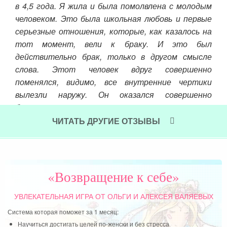
в 4,5 года. Я жила и была помолвлена с молодым
человеком. Это была школьная любовь и первые
серьезные отношения, которые, как казалось на
тот момент, вели к браку. И это был
пре
действительно брак, только в другом смысле
Чит
слова. Этот человек вдруг совершенно
поменялся, видимо, все внутренние чертики
вылезли наружу. Он оказался совершенно
безответственным, эгоистичным, и не умеющим
любить; захотел разнообразия в женском
ЧИТАТЬ ДРУГИЕ ОТЗЫВЫ
общении, но при этом, не хотел отпускать меня.
За такие отношения я боролась немного, немало
— год.
«Возвращение к себе»
Читать далее »
УВЛЕКАТЕЛЬНАЯ ИГРА
ОТ ОЛЬГИ И АЛЕКСЕЯ ВАЛЯЕВЫХ
Система которая поможет за 1 месяц:
Научиться достигать целей по-женски и без стресса