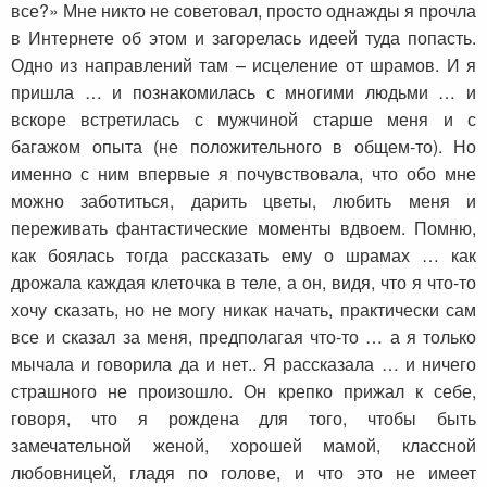
все?» Мне никто не советовал, просто однажды я прочла
в Интернете об этом и загорелась идеей туда попасть.
Одно из направлений там – исцеление от шрамов. И я
пришла … и познакомилась с многими людьми … и
вскоре встретилась с мужчиной старше меня и с
багажом опыта (не положительного в общем-то). Но
именно с ним впервые я почувствовала, что обо мне
можно заботиться, дарить цветы, любить меня и
переживать фантастические моменты вдвоем. Помню,
как боялась тогда рассказать ему о шрамах … как
дрожала каждая клеточка в теле, а он, видя, что я что-то
хочу сказать, но не могу никак начать, практически сам
все и сказал за меня, предполагая что-то … а я только
мычала и говорила да и нет.. Я рассказала … и ничего
страшного не произошло. Он крепко прижал к себе,
говоря, что я рождена для того, чтобы быть
замечательной женой, хорошей мамой, классной
любовницей, гладя по голове, и что это не имеет