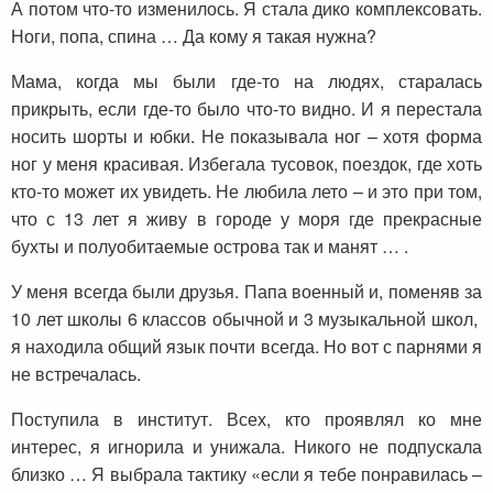
А потом что-то изменилось. Я стала дико комплексовать.
Ноги, попа, спина … Да кому я такая нужна?
Мама, когда мы были где-то на людях, старалась
прикрыть, если где-то было что-то видно. И я перестала
носить шорты и юбки. Не показывала ног – хотя форма
ног у меня красивая. Избегала тусовок, поездок, где хоть
кто-то может их увидеть. Не любила лето – и это при том,
что с 13 лет я живу в городе у моря где прекрасные
бухты и полуобитаемые острова так и манят … .
У меня всегда были друзья. Папа военный и, поменяв за
10 лет школы 6 классов обычной и 3 музыкальной школ,
я находила общий язык почти всегда. Но вот с парнями я
не встречалась.
Поступила в институт. Всех, кто проявлял ко мне
интерес, я игнорила и унижала. Никого не подпускала
близко … Я выбрала тактику «если я тебе понравилась –