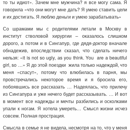
то ты идиот». Зачем мне мужчина? я все могу сама. Я
говорила «что они могут мне дать? Я умею ставить цели
и их достигать. Я люблю деньги и умею зарабатывать»
Со шрамами мы с родителями летали в Москву в
институт стволовой хирургии – оказалось слишком
дорого, а потом и в Сингапур, где дядя-доктор вначале
обнадежив, впоследствии сказал, что сделать ничего
нельзя: «it is not so ugly, аs you think. You are a beautiful
girl, so …» Я до этой поездки жила только надеждой, что
меня «спасут», потому что влюбилась в парня, мы
провстречались некоторое время и я бросила его,
побоявшись все рассказать … Надеялась, что прилечу
из Сингапура и уже нечего будет рассказывать. … И вот
в момент все надежды и мечты разбились и осколками
упали к ногам. Я хотела умереть… Смысл жизни исчез
совсем. Полная прострация.
Смысла в семье я не видела, несмотря на то, что у меня