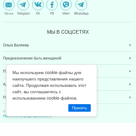
Почта
Telegram
VK
FB
Viber
WhatsApp
МЫ В CОЦCЕТЯХ
Ольга Валяева
Предназначение быть женщиной
Предназначение быть мамой
Мы используем cookie-файлы для
наилучшего представления нашего
Алексей Валяев
сайта. Продолжая использовать этот
сайт, вы соглашаетесь с
Предназначение быть папой
использованием cookie-файлов.
Принять
© 2011-2026 Предназначение быть Женщиной
Политика конфиденциальности
ИП Валяев А. В. | ИНН 380111808709