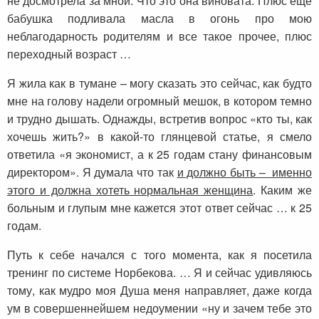
не досмотрела за мной. Что это она виновата. Плюс еще
бабушка подливала масла в огонь про мою
неблагодарность родителям и все такое прочее, плюс
переходный возраст …
Я жила как в тумане – могу сказать это сейчас, как будто
мне на голову надели огромный мешок, в котором темно
и трудно дышать. Однажды, встретив вопрос «кто ты, как
хочешь жить?» в какой-то глянцевой статье, я смело
ответила «я экономист, а к 25 годам стану финансовым
директором». Я думала что так
и должно быть – именно
этого и должна хотеть нормальная женщина
. Каким же
больным и глупым мне кажется этот ответ сейчас … к 25
годам.
Путь к себе начался с того момента, как я посетила
тренинг по системе Норбекова. … Я и сейчас удивляюсь
тому, как мудро моя Душа меня направляет, даже когда
ум в совершеннейшем недоумении «ну и зачем тебе это