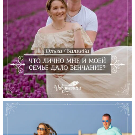
Что Лично Мне И Моей Семье Дало Венчание?