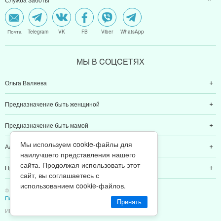
Почта
Telegram
VK
FB
Viber
WhatsApp
МЫ В CОЦCЕТЯХ
Ольга Валяева
Предназначение быть женщиной
Предназначение быть мамой
Мы используем cookie-файлы для
Алексей Валяев
наилучшего представления нашего
сайта. Продолжая использовать этот
Предназначение быть папой
сайт, вы соглашаетесь с
использованием cookie-файлов.
© 2011-2026 Предназначение быть Женщиной
Политика конфиденциальности
Принять
ИП Валяев А. В. | ИНН 380111808709