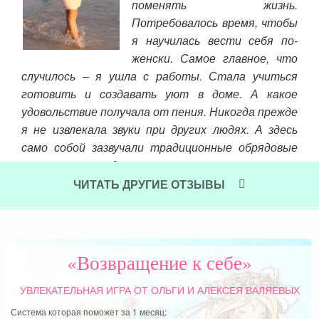
поменять жизнь.
ста
не и
Потребовалось время, чтобы
бо
ждый
я научилась вести себя по-
инс
и не
женски. Самое главное, что
ньше
Спа
случилось – я ушла с работы. Стала учиться
да я
при
готовить и создавать уют в доме. А какое
свои
Вам
удовольствие получала от пения. Никогда прежде
Ваш
я не извлекала звуки при других людях. А здесь
само собой зазвучали традиционные обрядовые
Чит
песни наших предков.
ЧИТАТЬ ДРУГИЕ ОТЗЫВЫ
Читать далее »
«Возвращение к себе»
УВЛЕКАТЕЛЬНАЯ ИГРА
ОТ ОЛЬГИ И АЛЕКСЕЯ ВАЛЯЕВЫХ
Система которая поможет за 1 месяц: