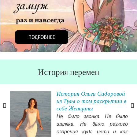
История перемен
я
История Ольги Сидоровой
из Тулы о том раскрытии в
себе Женщины
гим
Не было звонка. Не было
мой
щелчка. Не было резкого
моя
озарения куда идти и как
ке,