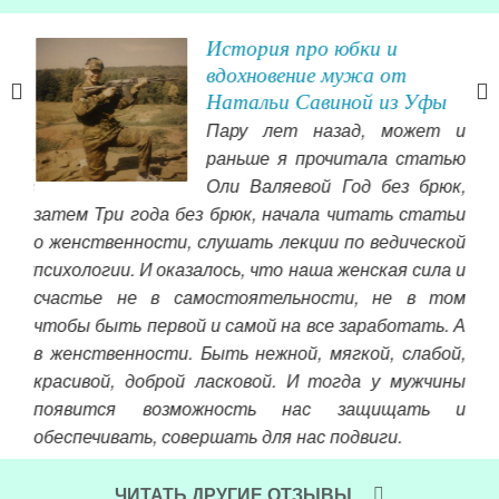
История про юбки и
вдохновение мужа от
Натальи Савиной из Уфы
осле
Пару лет назад, может и
а —
раньше я прочитала статью
ко в
Оли Валяевой Год без брюк,
ной,
затем Три года без брюк, начала читать статьи
 Я В
о женственности, слушать лекции по ведической
 муж
психологии. И оказалось, что наша женская сила и
счастье не в самостоятельности, не в том
чтобы быть первой и самой на все заработать. А
в женственности. Быть нежной, мягкой, слабой,
дов
красивой, доброй ласковой. И тогда у мужчины
мам
появится возможность нас защищать и
себ
обеспечивать, совершать для нас подвиги.
муж
лет
Читать далее »
зах
ЧИТАТЬ ДРУГИЕ ОТЗЫВЫ