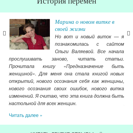
История перемен
Марина о новом витке в
своей жизни
вно
Но вот и новый виток — я
ном
познакомилась с сайтом
было
Ольги Валяевой. Все начала
Мне
прослушивать заново, читать статьи.
грал
Прочитала книгу «Предназначение быть
инт
но,в
женщиной». Для меня она стала книгой новых
ко
воей
открытий, нового осознания себя как женщины,
люд
нить
нового осознания своих ошибок, нового витка
пла
тать
изменений. Я считаю, что эта книга должна быть
и 
али!
настольной для всех женщин.
жен
бя,в
, ч
Читать далее »
дыш
это