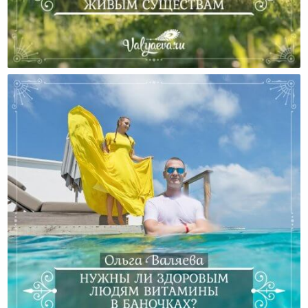
Ненасилие По Отношению К Другим Живым
Существам