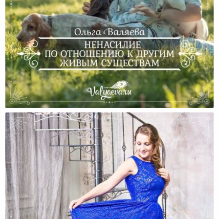
Ненасилие По Отношению К Другим Живым
Существам