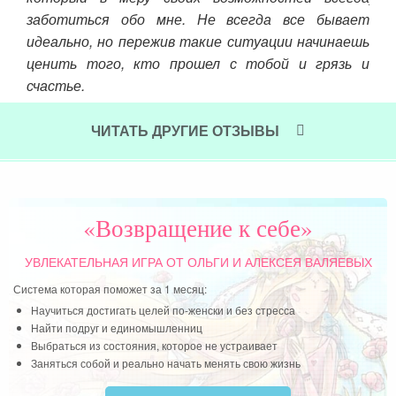
бывает
шее кидается в омут новых идей. Мне удалось
чинаешь
терпеливо изучать простые, очевидные,
рязь и
долгожданные истины женственности в таком
милом, понятном и доступном стиле, очень мне
подходящем.
ЧИТАТЬ ДРУГИЕ ОТЗЫВЫ
Читать далее »
«Возвращение к себе»
УВЛЕКАТЕЛЬНАЯ ИГРА
ОТ ОЛЬГИ И АЛЕКСЕЯ ВАЛЯЕВЫХ
Система которая поможет за 1 месяц:
Научиться достигать целей по-женски и без стресса
Найти подруг и единомышленниц
Выбраться из состояния, которое не устраивает
Заняться собой и реально начать менять свою жизнь