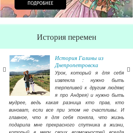
История перемен
Путь к женственности
Татьяны из Пскова
я себя
Через год в августе одна
 быть
хорошая знакомая
людям(
посоветовала мне статьи Ольги. И тут в свои 26
о быть
лет я начала потихоньку, дозировано и
в, кто
равномерно впитывать знания и основы женской
ивы. И
природы, которых вселенная не давала мне на
 жизнь
жизненном пути раньше ни дома, ни в школе, ни в
жизни,
педагогике, ни в книгах Козлова. Я не из
всегда
увлеченных людей, кто с головой и барабаном на