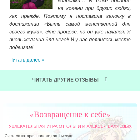
волосами… И даже посадил
у и
жен
на колени при других людях,
идти
неп
как прежде. Поэтому я поставила галочку в
в м
достижении «Быть самой женственной для
Как
своего мужа». Это процесс, но он уже начался! Я
пу
вновь желанна для него!! И у нас появилось место
кон
подвигам!
про
Читать далее »
Чит
ЧИТАТЬ ДРУГИЕ ОТЗЫВЫ
«Возвращение к себе»
УВЛЕКАТЕЛЬНАЯ ИГРА
ОТ ОЛЬГИ И АЛЕКСЕЯ ВАЛЯЕВЫХ
Система которая поможет за 1 месяц: