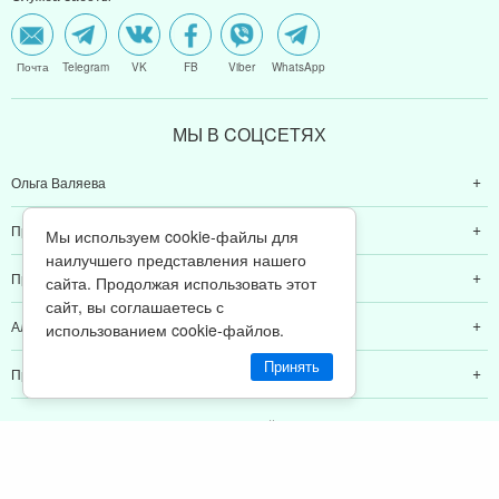
Почта
Telegram
VK
FB
Viber
WhatsApp
МЫ В CОЦCЕТЯХ
Ольга Валяева
Предназначение быть женщиной
Мы используем cookie-файлы для
наилучшего представления нашего
Предназначение быть мамой
сайта. Продолжая использовать этот
сайт, вы соглашаетесь с
Алексей Валяев
использованием cookie-файлов.
Принять
Предназначение быть папой
© 2011-2026 Предназначение быть Женщиной
Политика конфиденциальности
ИП Валяев А. В. | ИНН 380111808709