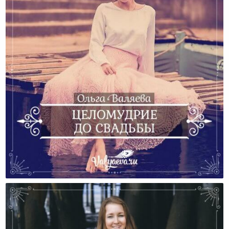
Целомудрие До Свадьбы