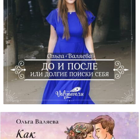
До И После Или Долгие Поиски Себя